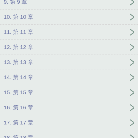
9. 第 9 章
10. 第 10 章
11. 第 11 章
12. 第 12 章
13. 第 13 章
14. 第 14 章
15. 第 15 章
16. 第 16 章
17. 第 17 章
18. 第 18 章