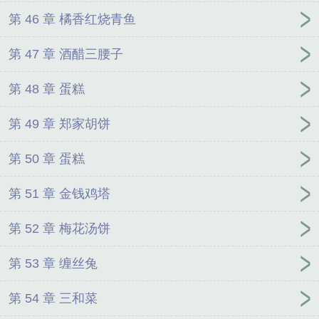
第 46 章 橘香红烧青鱼
第 47 章 酒醋三腰子
第 48 章 蛋糕
第 49 章 郑家胡饼
第 50 章 蛋糕
第 51 章 金钱鸡塔
第 52 章 梅花汤饼
第 53 章 缠丝兔
第 54 章 三和菜