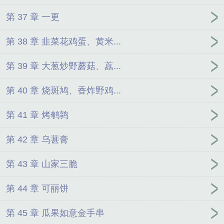
第 37 章 一更
第 38 章 韭菜花鸡蛋、黄米...
第 39 章 大葱炒野蘑菇、藠...
第 40 章 烧斑鸠、香炸野鸡...
第 41 章 烤鹌鹑
第 42 章 乌葚膏
第 43 章 山家三脆
第 44 章 可丽饼
第 45 章 瓜果如意金手串