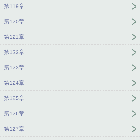
第119章
第120章
第121章
第122章
第123章
第124章
第125章
第126章
第127章