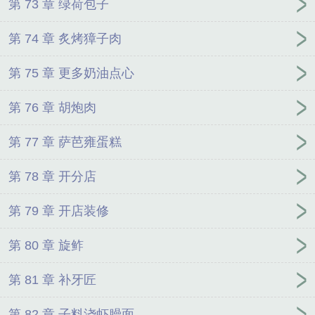
第 73 章 绿荷包子
第 74 章 炙烤獐子肉
第 75 章 更多奶油点心
第 76 章 胡炮肉
第 77 章 萨芭雍蛋糕
第 78 章 开分店
第 79 章 开店装修
第 80 章 旋鲊
第 81 章 补牙匠
第 82 章 子料浇虾臊面