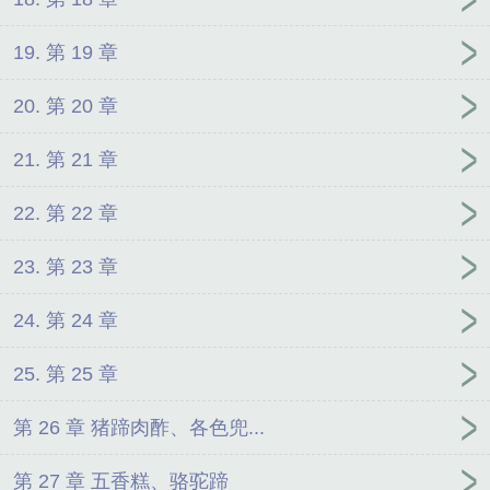
19. 第 19 章
20. 第 20 章
21. 第 21 章
22. 第 22 章
23. 第 23 章
24. 第 24 章
25. 第 25 章
第 26 章 猪蹄肉酢、各色兜...
第 27 章 五香糕、骆驼蹄