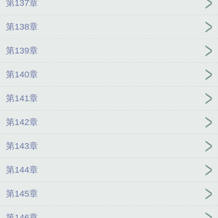
第137章
第138章
第139章
第140章
第141章
第142章
第143章
第144章
第145章
第146章