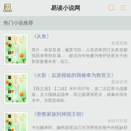
易读小说网
热门小说推荐
《从鱼》
春溪笛晓
简介：新皇登基，遍赏功臣，人在农家的江从鱼也被
找回来带到京城……据说当年他爹为维护还是太子的
新皇惨遭杀害，且江...
《火影：反派模板的我被奉为救世主》
爱讲道理
【雨之国】【二战】木叶历37年，第二次忍界大战爆
发。五大国掀起战争，雨之国逐渐死去，就像水溶在
水中。当那道身影...
《密教家族到神国王朝》
冰镇可乐猫
卡尔醒来时，赫然发现自己沦为寄宿在瓶中的残缺邪