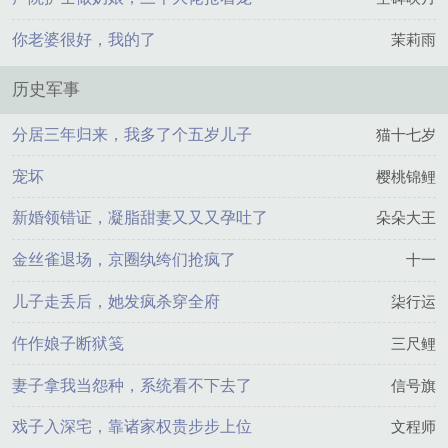
你老婆很好，我的了
茉莉雨
历史军事
分居三年归来，我多了个五岁儿子
猫十七岁
宠坏
樱桃锦鲤
新婚领错证，凝脂甜妻又又又孕吐了
朵朵大王
金丝雀退场，京圈纨绔们抢疯了
十一
儿子走丢后，她发疯杀穿全府
柒行运
仵作娘子断狱笺
三尺鲤
妻子拿我当怨种，系统看不下去了
信号旗
戏子入深宅，靠诸家权贵步步上位
文程师