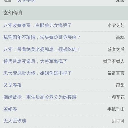
玄幻修真
八零改嫁暴富，白眼狼儿女悔哭了
小棠芝芝
舔狗四年不珍惜，转头嫁你哥你哭啥？
高枕
八零：带着绝美老婆和崽，顿顿吃肉！
盛宴之后
通房带崽死遁后，大将军悔疯了
树己不树人
忠犬变疯批大佬，姐姐你逃不掉了
暴富言言
又见春夜
疏棠
姻缘被抢，重生后高冷老公为她撑腰
一颗花花
鸾帐春
半纸千山
无人区玫瑰
甜可可