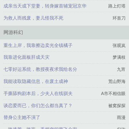
成亲当天成下堂妻，转身嫁首辅宠冠京华
路上灯塔
为救人而残废，妻儿怪我不死
环首刀
网游科幻
重生上岸，我靠擦边卖光全镇橘子
张观岚
我靠进化面板肝成天灾
梦满枝
七零好运系统，教授夜夜求我给名分
九宵
我能读取隐藏信息，在废土成神
荒山野海
手撕舔狗剧本后，少夫人在线驯夫
A市不相信眼
泪
谈恋爱而已，你们怎么都当真了？
被窝探探
替身公主她不演了
雨漫