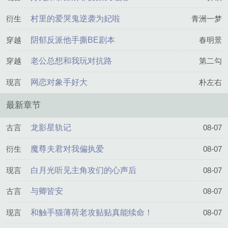
衍生
村里的爱哭鬼逆袭为妃啦
青洲一梦
穿越
阴郁反派他手撕BE剧本
春明景
穿越
老公总想和我玩对抗路
第二勾
现言
网恋对象手好大
朴左右
最新章节
古言
龙影星轨记
08-07
衍生
魔尊夫君对我偏执爱
08-07
现言
白月光听见主角攻们的心声后
08-07
古言
与卿皆安
08-07
现言
和触手猫薄荷老攻贴贴真能续命！
08-07