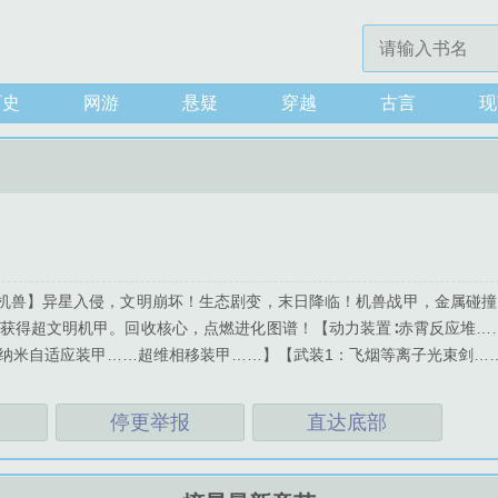
历史
网游
悬疑
穿越
古言
现
+机兽】异星入侵，文明崩坏！生态剧变，末日降临！机兽战甲，金属碰
获得超文明机甲。回收核心，点燃进化图谱！【动力装置∶赤霄反应堆…
纳米自适应装甲……超维相移装甲……】【武装1：飞烟等离子光束剑……
停更举报
直达底部