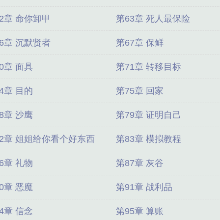
2章 命你卸甲
第63章 死人最保险
6章 沉默贤者
第67章 保鲜
0章 面具
第71章 转移目标
4章 目的
第75章 回家
8章 沙鹰
第79章 证明自己
82章 姐姐给你看个好东西
第83章 模拟教程
6章 礼物
第87章 灰谷
0章 恶魔
第91章 战利品
4章 信念
第95章 算账