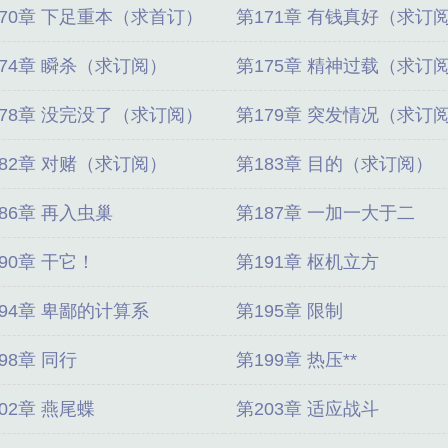
170章 下足重本（求首订）
第171章 有钱真好（求订
174章 瞬杀（求订阅）
第175章 精神过载（求订
178章 没完没了（求订阅）
第179章 突发情况（求订
182章 对赌（求订阅）
第183章 目的（求订阅）
86章 再入虫巢
第187章 一加一大于二
90章 干它！
第191章 枢机立方
194章 卑鄙的计算系
第195章 限制
98章 同行
第199章 热压**
02章 燕尾蝶
第203章 适应战斗