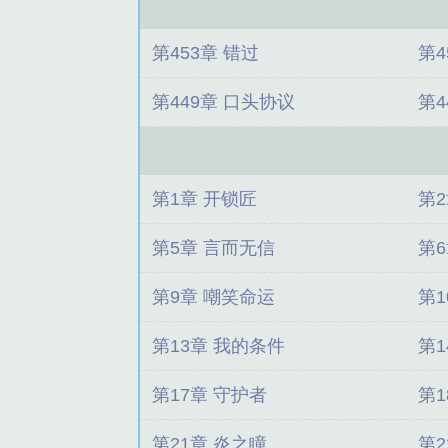
第453章 错过
第4
第449章 口头协议
第4
第1章 开锁匠
第
第5章 言而无信
第
第9章 嘲笑命运
第1
第13章 我的条件
第1
第17章 守护者
第
第21章 炎之瞳
第2