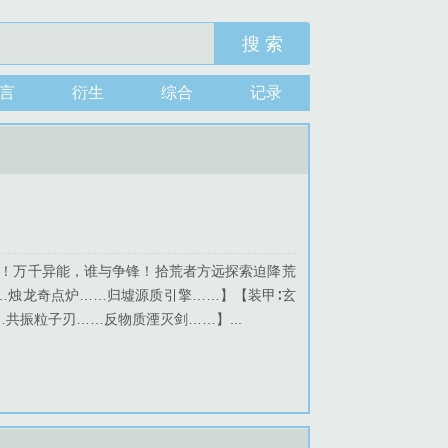
搜 索
言
衍生
综合
记录
撞！万千异能，谁与争锋！拾荒者方远探索迫降荒
…烛龙奇点炉……归墟源质引擎……】【装甲∶玄
共振粒子刃……反物质湮灭剑……】...