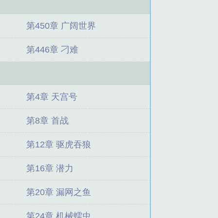
第450章 广阔世界
第446章 刁难
第4章 天宫号
第8章 首战
第12章 驱虎吞狼
第16章 潜力
第20章 漏网之鱼
第24章 机械蠕虫