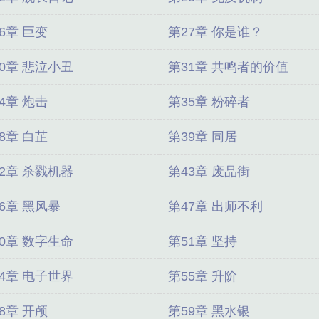
6章 巨变
第27章 你是谁？
0章 悲泣小丑
第31章 共鸣者的价值
4章 炮击
第35章 粉碎者
8章 白芷
第39章 同居
2章 杀戮机器
第43章 废品街
6章 黑风暴
第47章 出师不利
0章 数字生命
第51章 坚持
4章 电子世界
第55章 升阶
8章 开颅
第59章 黑水银