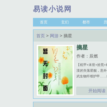
易读小说网
首页
玄幻
都市
首页
>
网游
>
摘星
摘星
作者：辰燃
【机甲+末世+拾荒
漠的失落星舰，意外
武生物纤维护甲……
开始阅读