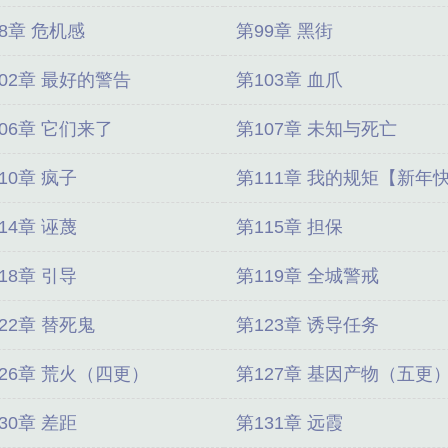
8章 危机感
第99章 黑街
02章 最好的警告
第103章 血爪
06章 它们来了
第107章 未知与死亡
10章 疯子
第111章 我的规矩【新年
乐】
14章 诬蔑
第115章 担保
18章 引导
第119章 全城警戒
22章 替死鬼
第123章 诱导任务
126章 荒火（四更）
第127章 基因产物（五更
30章 差距
第131章 远霞