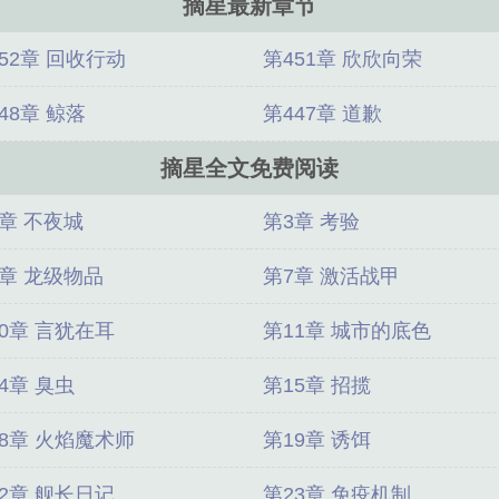
摘星最新章节
52章 回收行动
第451章 欣欣向荣
48章 鲸落
第447章 道歉
摘星全文免费阅读
2章 不夜城
第3章 考验
6章 龙级物品
第7章 激活战甲
0章 言犹在耳
第11章 城市的底色
4章 臭虫
第15章 招揽
18章 火焰魔术师
第19章 诱饵
2章 舰长日记
第23章 免疫机制