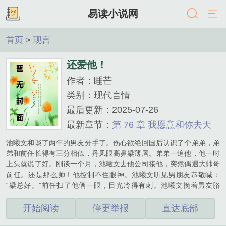
易读小说网
首页
>
现言
还爱他！
作者：睡芒
类别：现代言情
最后更新：2025-07-26
最新章节：
第 76 章 我愿意和你去天
堂...
池曦文和谈了两年的男友分手了。伤心欲绝回国后认识了个弟弟，弟
弟和前任长得有三分相似，丹凤眼高鼻梁薄唇。弟弟一追他，他一时
上头就说了好。刚谈一个月，池曦文去他公司接他，突然偶遇大帅哥
前任。还是那么帅！他控制不住眼神。池曦文听见男朋友恭敬喊：
“梁总好。”前任扫了他俩一眼，目光冷得有刺。池曦文挽着男友胳
膊，等前任走了问他：“他是你老板啊？”男友说：“我大哥，同父异母
的。”池曦文：“？？”某天弟弟要给池曦文过生日，正在愁送什么好，
开始阅读
停更举报
直达底部
订什么餐厅：“从法国空运999朵玫瑰花吗？晚上吃意大利菜？”一旁