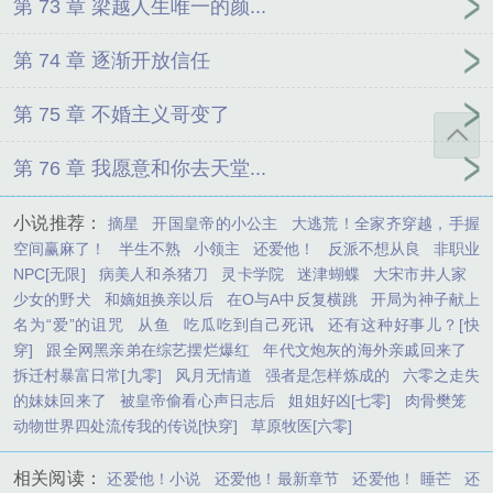
第 73 章 梁越人生唯一的颜...
第 74 章 逐渐开放信任
第 75 章 不婚主义哥变了
第 76 章 我愿意和你去天堂...
小说推荐：
摘星
开国皇帝的小公主
大逃荒！全家齐穿越，手握
空间赢麻了！
半生不熟
小领主
还爱他！
反派不想从良
非职业
NPC[无限]
病美人和杀猪刀
灵卡学院
迷津蝴蝶
大宋市井人家
少女的野犬
和嫡姐换亲以后
在O与A中反复横跳
开局为神子献上
名为“爱”的诅咒
从鱼
吃瓜吃到自己死讯
还有这种好事儿？[快
穿]
跟全网黑亲弟在综艺摆烂爆红
年代文炮灰的海外亲戚回来了
拆迁村暴富日常[九零]
风月无情道
强者是怎样炼成的
六零之走失
的妹妹回来了
被皇帝偷看心声日志后
姐姐好凶[七零]
肉骨樊笼
动物世界四处流传我的传说[快穿]
草原牧医[六零]
相关阅读：
还爱他！小说
还爱他！最新章节
还爱他！ 睡芒
还