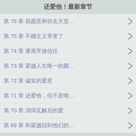
看报纸的大哥没抬头，面无表情地来一句：“他喜欢鸢尾和闽菜，礼
还爱他！最新章节
物买乐高。”1.攻是前任，破镜重圆。2.老实人受3.一款很难追的
bking攻，终于火葬场了的故事（分手后攻回过神了，看见受和弟弟
在一起了真的破防了）文案是2024/3/9发的
第 76 章 我愿意和你去天堂...
第 75 章 不婚主义哥变了
第 74 章 逐渐开放信任
第 73 章 梁越人生唯一的颜...
第 72 章 诚实的爱意
第 71 章 还爱他，但不是唯...
第 70 章 消弭瓦解后的爱
第 69 章 和梁越回到他们的...