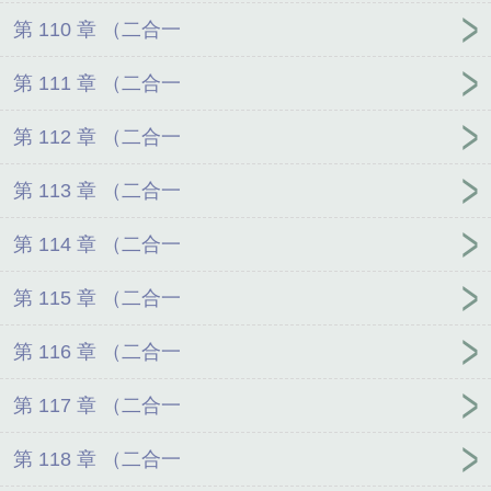
第 110 章 （二合一
第 111 章 （二合一
第 112 章 （二合一
第 113 章 （二合一
第 114 章 （二合一
第 115 章 （二合一
第 116 章 （二合一
第 117 章 （二合一
第 118 章 （二合一