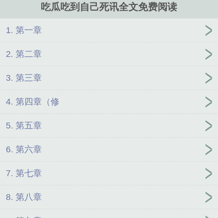
吃瓜吃到自己死讯全文免费阅读
1. 第一章
2. 第二章
3. 第三章
4. 第四章（修
5. 第五章
6. 第六章
7. 第七章
8. 第八章