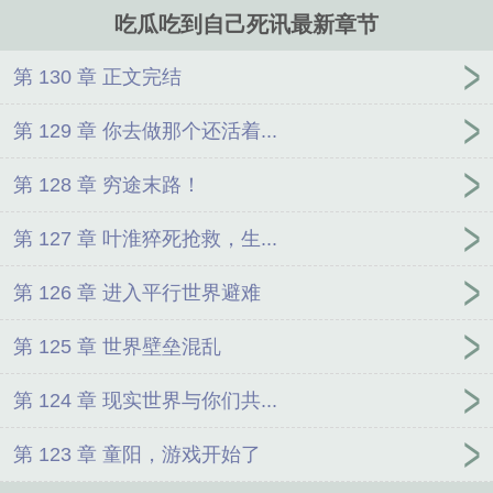
因入室抢劫死亡，老师称：她甚至可以成为省理科状元！童阳一怔，
吃瓜吃到自己死讯最新章节
抬头看向日历，五月二十八号，时间距离高考正好只有十天！与此同
时，安静午夜一道清晰的脚步声在楼道中响起……第二天，吃瓜群炸
了：【卧槽？昨天那条新闻链接没了？】【我记得这事闹得很大，我
第 130 章 正文完结
父母都知道，但是我去问他们都说不记得！】【真的假的？？别吓
我？？】童阳：“实不相瞒，我来自2024，姓名童阳。”【？？？】
第 129 章 你去做那个还活着...
【卧槽不是吧？？两年前？？】【家人们，暴富的机会来了！下期彩
票中奖号码是……】【不是，等等，入室抢劫的凶手呢？】童阳：
第 128 章 穷途末路！
“你猜。”食用指南：每天00:00更新，日
第 127 章 叶淮猝死抢救，生...
第 126 章 进入平行世界避难
第 125 章 世界壁垒混乱
第 124 章 现实世界与你们共...
第 123 章 童阳，游戏开始了