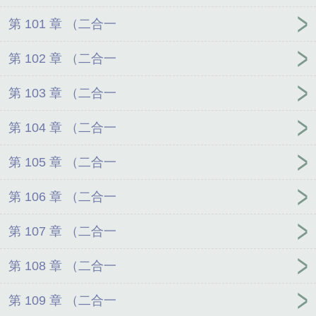
第 101 章 （二合一
第 102 章 （二合一
第 103 章 （二合一
第 104 章 （二合一
第 105 章 （二合一
第 106 章 （二合一
第 107 章 （二合一
第 108 章 （二合一
第 109 章 （二合一