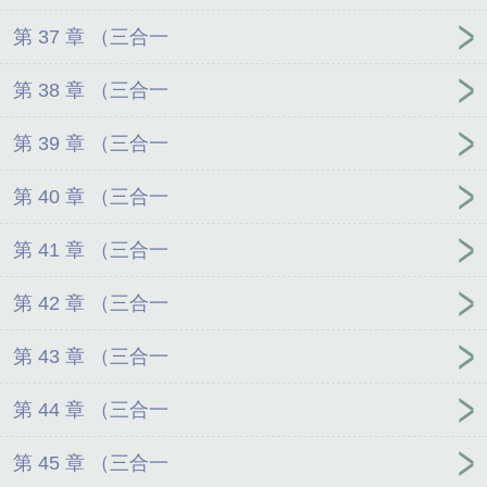
第 37 章 （三合一
第 38 章 （三合一
第 39 章 （三合一
第 40 章 （三合一
第 41 章 （三合一
第 42 章 （三合一
第 43 章 （三合一
第 44 章 （三合一
第 45 章 （三合一