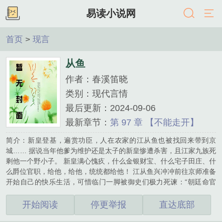
易读小说网
首页
>
现言
从鱼
作者：春溪笛晓
类别：现代言情
最后更新：2024-09-06
最新章节：
第 97 章 【不能走开】
简介：新皇登基，遍赏功臣，人在农家的江从鱼也被找回来带到京
城…… 据说当年他爹为维护还是太子的新皇惨遭杀害，且江家九族死
剩他一个野小子。 新皇满心愧疚，什么金银财宝、什么宅子田庄、什
么爵位官职，给他，给他，统统都给他！ 江从鱼兴冲冲前往京师准备
开始自己的快乐生活，可惜临门一脚被御史们极力死谏：“朝廷命官
不识字不太好吧？” 于是在保送入朝之前，江从鱼要先到国子监混个
学历。 江从鱼：？ 江从鱼：谁告诉你们我不识字的？ 算了，到国子
开始阅读
停更举报
直达底部
监上学也不错，每天上上课，读读书，逗逗同窗，偶尔还能偷偷摸摸