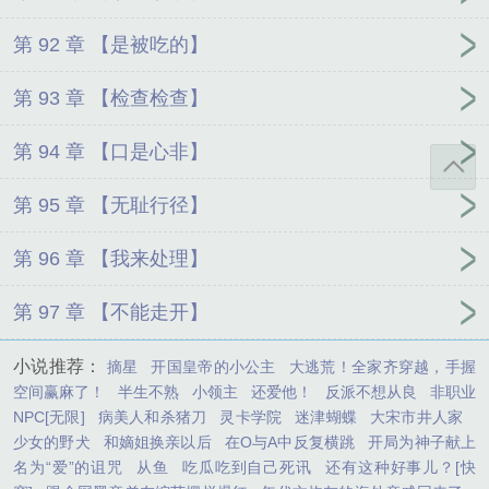
第 92 章 【是被吃的】
第 93 章 【检查检查】
第 94 章 【口是心非】
第 95 章 【无耻行径】
第 96 章 【我来处理】
第 97 章 【不能走开】
小说推荐：
摘星
开国皇帝的小公主
大逃荒！全家齐穿越，手握
空间赢麻了！
半生不熟
小领主
还爱他！
反派不想从良
非职业
NPC[无限]
病美人和杀猪刀
灵卡学院
迷津蝴蝶
大宋市井人家
少女的野犬
和嫡姐换亲以后
在O与A中反复横跳
开局为神子献上
名为“爱”的诅咒
从鱼
吃瓜吃到自己死讯
还有这种好事儿？[快