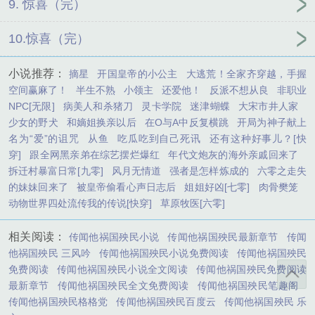
9. 惊喜（完）
10.惊喜（完）
小说推荐：
摘星
开国皇帝的小公主
大逃荒！全家齐穿越，手握
空间赢麻了！
半生不熟
小领主
还爱他！
反派不想从良
非职业
NPC[无限]
病美人和杀猪刀
灵卡学院
迷津蝴蝶
大宋市井人家
少女的野犬
和嫡姐换亲以后
在O与A中反复横跳
开局为神子献上
名为“爱”的诅咒
从鱼
吃瓜吃到自己死讯
还有这种好事儿？[快
穿]
跟全网黑亲弟在综艺摆烂爆红
年代文炮灰的海外亲戚回来了
拆迁村暴富日常[九零]
风月无情道
强者是怎样炼成的
六零之走失
的妹妹回来了
被皇帝偷看心声日志后
姐姐好凶[七零]
肉骨樊笼
动物世界四处流传我的传说[快穿]
草原牧医[六零]
相关阅读：
传闻他祸国殃民小说
传闻他祸国殃民最新章节
传闻
他祸国殃民 三风吟
传闻他祸国殃民小说免费阅读
传闻他祸国殃民
免费阅读
传闻他祸国殃民小说全文阅读
传闻他祸国殃民免费阅读
最新章节
传闻他祸国殃民全文免费阅读
传闻他祸国殃民笔趣阁
传闻他祸国殃民格格党
传闻他祸国殃民百度云
传闻他祸国殃民 乐