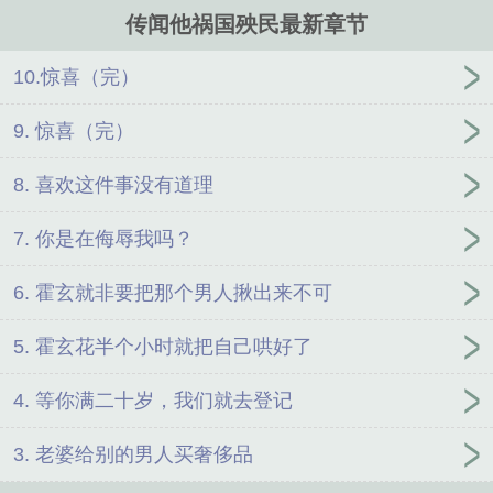
空荡荡的手腕，气得差点要死。恰巧正逢他老婆那个白月光回国，那
传闻他祸国殃民最新章节
块表不巧就被他看见在那个初恋那里，霍玄那一刻后槽牙都快咬碎
了，一次海上出行，他被人暗算掉入海中，被海浪拍到岸边，他坐在
岸边狼狈地吹着一夜的海风都没人找来，霍玄扔掉手里的戒指决定不
10.惊喜（完）
干了（实则很快偷偷又捡回来了）。打了几天鱼，就听说他老婆到处
找他那几天都找疯了。霍玄微微抬眼：……我老婆发疯了，我不信。
9. 惊喜（完）
然后突然发现老婆很爱他的事。看似温和内敛实际内心戏很多人前贤
良淑德人后祖安怨夫攻vs事业有成比攻最更加内敛粗神经迟钝受写个
8. 喜欢这件事没有道理
梗文。
7. 你是在侮辱我吗？
6. 霍玄就非要把那个男人揪出来不可
5. 霍玄花半个小时就把自己哄好了
4. 等你满二十岁，我们就去登记
3. 老婆给别的男人买奢侈品