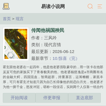
易读小说网
首页
>
现言
传闻他祸国殃民
作者：三风吟
类别：现代言情
最后更新：2026-06-12
最新章节：
10.惊喜（完）
霍玄跟他老婆在一起四年，他是他老婆强取豪夺的，用一张卡在他那
岌岌可危的家族买下了青春貌美的他。他老婆杨慈逸是a市商圈有名
的金融大鳄，四国混血，智商超群，持重寡言，运筹帷幄，家底丰
厚，可只有霍玄才知道只因为自己长得像他的初恋白月光，他老婆才
为他一掷千金，怒发冲冠，堪称一段佳话，实则两个人仅靠一纸合约
维系婚姻。外界都传言霍玄这个男人是个魅惑人心的狐媚子，祸国殃
民，把杨慈逸迷得晕头转向，世界仅此几块的典藏手表也拍下送给
开始阅读
停更举报
直达底部
他，霍玄听说的时候，原本勤勤恳恳地正在给杨慈逸刷鞋，看着自己