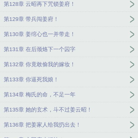
第128章 云昭再下咒锁姜府！
第129章 带兵闯姜府！
第130章 姜绾心也一并带走！
第131章 在后颈烙下一个囚字
第132章 你竟敢偷我的嫁妆！
第133章 你逼死我娘！
第134章 梅氏的命，不足一年
第135章 她的玄术，斗不过姜云昭！
第136章 把姜家人给我扔出去！