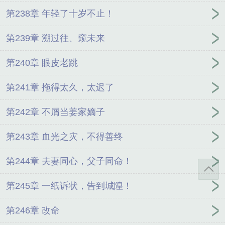
第238章 年轻了十岁不止！
第239章 溯过往、窥未来
第240章 眼皮老跳
第241章 拖得太久，太迟了
第242章 不屑当姜家嫡子
第243章 血光之灾，不得善终
第244章 夫妻同心，父子同命！
第245章 一纸诉状，告到城隍！
第246章 改命