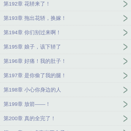
第192章 花轿来了！
第193章 拖出花轿，换嫁！
第194章 你们别过来啊！
第195章 娘子，该下轿了
第196章 好痛！我的肚子！
第197章 是你偷了我的腿！
第198章 小心你身边的人
第199章 放箭——！
第200章 真的全完了！