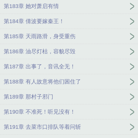
第183章 她对萧启有情
第184章 倩波要嫁秦王！
第185章 天雨路滑，身受重伤
第186章 油尽灯枯，容貌尽毁
第187章 出事了，音讯全无！
第188章 有人故意将他们困住了
第189章 那村子邪门
第190章 不准死！听见没有！
第191章 去菜市口排队等着问斩