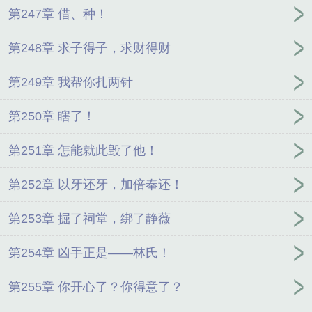
第247章 借、种！
第248章 求子得子，求财得财
第249章 我帮你扎两针
第250章 瞎了！
第251章 怎能就此毁了他！
第252章 以牙还牙，加倍奉还！
第253章 掘了祠堂，绑了静薇
第254章 凶手正是——林氏！
第255章 你开心了？你得意了？