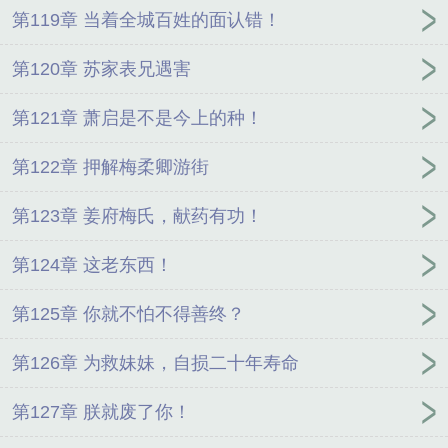
第119章 当着全城百姓的面认错！
第120章 苏家表兄遇害
第121章 萧启是不是今上的种！
第122章 押解梅柔卿游街
第123章 姜府梅氏，献药有功！
第124章 这老东西！
第125章 你就不怕不得善终？
第126章 为救妹妹，自损二十年寿命
第127章 朕就废了你！