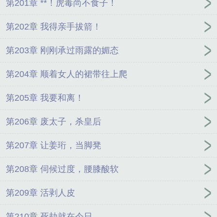
第201章 **！虎毒尚不食子！
第202章 我得亲手拔箭！
第203章 刚刚承过雨露的媚态
第204章 顺着女人的裙带往上爬
第205章 我要和离！
第206章 废太子，杀皇后
第207章 让姜珩，当脚凳
第208章 伺候过度，腰膝酸软
第209章 活剥人皮
第210章 死劫就在今日