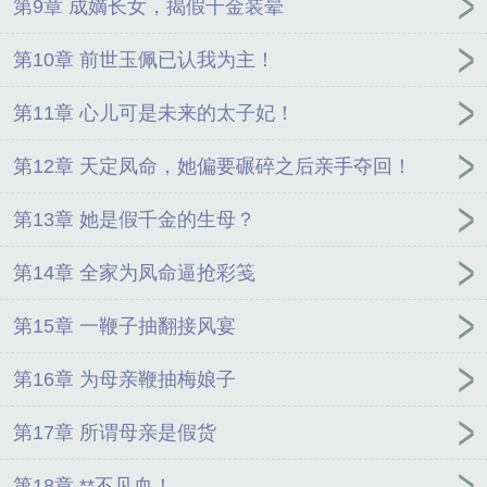
第9章 成嫡长女，揭假千金装晕
第10章 前世玉佩已认我为主！
第11章 心儿可是未来的太子妃！
第12章 天定凤命，她偏要碾碎之后亲手夺回！
第13章 她是假千金的生母？
第14章 全家为凤命逼抢彩笺
第15章 一鞭子抽翻接风宴
第16章 为母亲鞭抽梅娘子
第17章 所谓母亲是假货
第18章 **不见血！