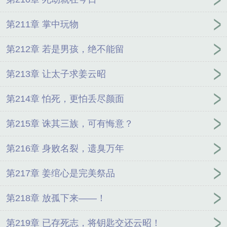
第211章 掌中玩物
第212章 若是男孩，绝不能留
第213章 让太子求姜云昭
第214章 怕死，更怕丢尽颜面
第215章 诛其三族，可有悔意？
第216章 身败名裂，遗臭万年
第217章 姜绾心是完美祭品
第218章 放孤下来——！
第219章 已存死志，将钥匙交还云昭！