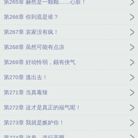
第265章 赫然是一颗颗……心脏！
第266章 你到底是谁？
第267章 哀家没有疯！
第268章 虽然可能有点凉
第269章 好动怜弱，颇有侠气
第270章 逃出去！
第271章 当真毒辣
第272章 这才是真正的福气呢！
第273章 我就是嫉妒你！
第274章 这鬼，道行高啊