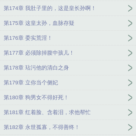
第174章 我肚子里的，这是皇长孙啊！
第175章 这皇太孙，血脉存疑
第176章 委实荒淫！
第177章 必须除掉腹中孩儿！
第178章 玷污他的清白之身
第179章 立你当个侧妃
第180章 狗男女不得好死！
第181章 红着脸、含着泪，求他帮忙
第182章 永世孤寡，不得善终！