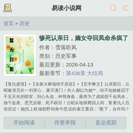
易读小说网
首页
>
历史
惨死认亲日，嫡女夺回凤命杀疯了
作者：雪落听风
类别：历史军事
最后更新：2026-04-13
最新章节：
第436章 大结局
【复仇虐渣】+【全家火葬场绝不原谅】+【玄学爽文】认亲那日，云
昭被亲兄长一剑穿心，屠灭满门！外人都以为她**，却不知她被囚于
不见天光的暗室，剖心头血，种替身蛊，最终为了成就假千金凤命，
抽干血液、恶咒反噬，死不瞑目！云昭从地狱爬回人间，誓要仇人百
倍偿还！她找上权倾朝野却身中恶诅的秦王萧启：“殿下，合作吗？
摸一下，百病全消；摸两下，长命百岁~”回京第一天，她摇身一变成
了长公主义女，夺走假...
开始阅读
停更举报
直达底部