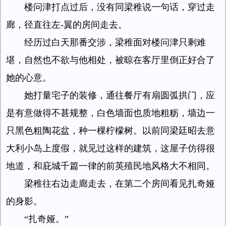
楼问津打点过后，没有同梁稚说一句话，穿过走
廊，径直往左-翼的房间走去。
经历过白天那番交涉，梁稚面对楼问津只剩难
堪，自然也不欲与他相处，被晾在客厅里倒正好合了
她的心意。
她打量宅子的装修，通往餐厅有扇圆弧拱门，应
是有意做得不甚规整，白色墙面也质地粗粝，墙边一
只黑色粗陶花盆，种一棵柠檬树。以前同梁廷昭去意
大利小岛上度假，就见过这样的建筑，这屋子仿得很
地道，和庇城千篇一律的前英殖民地风格大不相同。
梁稚往右边走廊走去，在第二个房间看见扎奇娅
的身影。
“扎奇娅。”