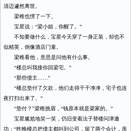
清迈遽然离世。
梁稚也愣了一下。
宝星说：“梁小姐，你醒了。”
不知要做什么，宝星今天穿了一身正装，却也不
似精英，倒像酒店门童。
梁稚看他，意思是问他有什么事。
“楼总叫我接你回梁宅。”
“那些债主……”
“楼总垫付了欠款，他们走得干干净净，宅子也连
夜打扫出来了。”
“垫付？”梁稚挑眉，“钱原本就是梁家的。”
宝星尴尬地笑一笑，仍旧变着法子替楼问津邀
功：“昨晚楼总把债主都叫到公司，留了两个会计，亲