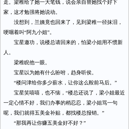
走。梁稚给了她一大笔钱，说会亲自替她找个好下
家，这才勉强将她说动。
没想到，兰姨竟也回来了，见到梁稚一径抹泪，
哽咽着叫“阿九小姐”。
宝星邀功，说楼总请回来的，怕梁小姐用不惯新
人。
梁稚睨他一眼。
宝星以为她有什么吩咐，趋身听侯。
“楼问津给你多少薪水，让你这么鞍前马后。”
宝星笑嘻嘻，也不恼，“楼总还说了，梁小姐最近
一定心情不好，我们办事的稍忍忍，梁小姐骂一句
呢，我们就得五美金补贴，都找楼总报销。”
“那我再让你赚五美金好不好？”