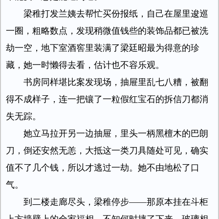
梁稚打发兰姨去帮忙买份报纸，自己在屋里逡巡
一圈，粗略数点，发现稍微值钱些的装饰品都已被洗
劫一空，地下室酒窖里装满了梁廷昭最为得意的珍
藏，她一时懒得去看，估计也不容乐观。
书房同样堪比案发现场，抽屉里乱七八糟，被翻
得不成样子，连一把镶了一粒假红宝石的拆信刀都消
失无踪。
她立马拉开另一边抽屉，里头一柄黑檀木的巴朗
刀，倒还安然无恙，大抵这一类刀具随处可见，确实
值不了几个钱，所以才逃过一劫。她不由地松了口
气。
到二楼走廊尽头，梁稚停步——那原本挂在斗柜