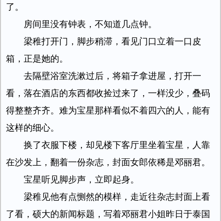
了。
房间里没有钟表，不知道几点钟。
梁稚打开门，脚步稍滞，看见门口立着一口皮
箱，正是她的。
去隔壁浴室洗漱过后，将箱子拿进屋，打开一
看，落在酒店的东西都收捡过来了，一样没少，叠码
得整整齐齐。难为宝星那样看似不着四六的人，能有
这样的细心。
换了衣服下楼，却见楼下客厅里坐着宝星，人靠
在沙发上，翻着一份杂志，封面女郎依稀是邓丽君。
宝星听见脚步声，立即起身。
梁稚见他有点恻然的模样，走近往杂志封面上看
了看，硕大的新闻标题，写着邓丽君小姐昨日于泰国