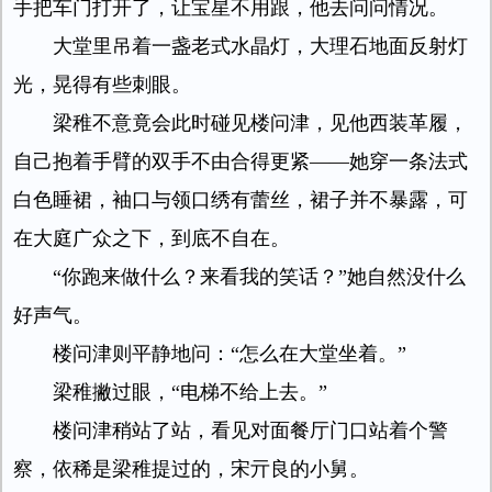
手把车门打开了，让宝星不用跟，他去问问情况。
大堂里吊着一盏老式水晶灯，大理石地面反射灯
光，晃得有些刺眼。
梁稚不意竟会此时碰见楼问津，见他西装革履，
自己抱着手臂的双手不由合得更紧——她穿一条法式
白色睡裙，袖口与领口绣有蕾丝，裙子并不暴露，可
在大庭广众之下，到底不自在。
“你跑来做什么？来看我的笑话？”她自然没什么
好声气。
楼问津则平静地问：“怎么在大堂坐着。”
梁稚撇过眼，“电梯不给上去。”
楼问津稍站了站，看见对面餐厅门口站着个警
察，依稀是梁稚提过的，宋亓良的小舅。