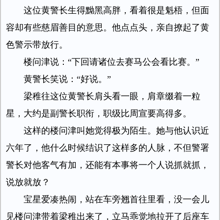
这位黄警长生得黝黑高胖，看着很是魁梧，但面
容却有些慈眉善目的意思。他点点头，亲自撩起了黄
色警示带放行。
楼问津说：“下回请诸位去赛马公会看比赛。”
黄警长笑说：“好说。”
梁稚往这位黄警长肩头看一眼，肩章缀着一粒
星，大约是副警长职衔，职级比周宣要高得多。
这样的楼问津叫她觉得极为陌生。她与他认识近
六年了，他什么时候结识了这样多的人脉，不但警署
警长对他客气有加，还能有本事将一个人说抓就抓，
说放就放？
宝星爱凑热闹，站在车旁翘首往里看，没一会儿
见楼问津带着梁稚出来了，立马乖觉地拉开了后座车