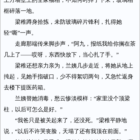
上方墙壁上的全家福相，不知何时摔了下来，玻璃相
框碎落一地。
梁稚蹲身拾拣，未防玻璃碎片锋利，扎得她
轻“嘶”一声。
走廊那端传来脚步声，“阿九，报纸我给你搁在茶
几上了——哎呀，东西快放下，当心扎了手。”
梁稚还想亲力亲为，兰姨几步走近，将她从地上
扽起，见她手指破口，少不得絮叨两句，又急忙返身
去楼下提医药箱。
兰姨替她消毒，愁云惨淡模样：“家里没个顶梁
柱，以后可怎么是好。”
“我爸只是被关起来了，还没死。”梁稚平静地
说，“以后不许哭丧脸，天塌了还有我顶在前面。”