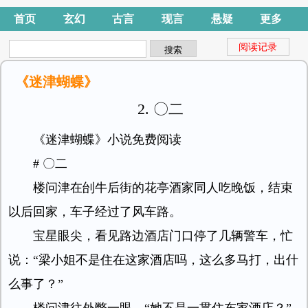
首页
玄幻
古言
现言
悬疑
更多
阅读记录
《迷津蝴蝶》
2. 〇二
《迷津蝴蝶》小说免费阅读
# 〇二
楼问津在刣牛后街的花亭酒家同人吃晚饭，结束
以后回家，车子经过了风车路。
宝星眼尖，看见路边酒店门口停了几辆警车，忙
说：“梁小姐不是住在这家酒店吗，这么多马打，出什
么事了？”