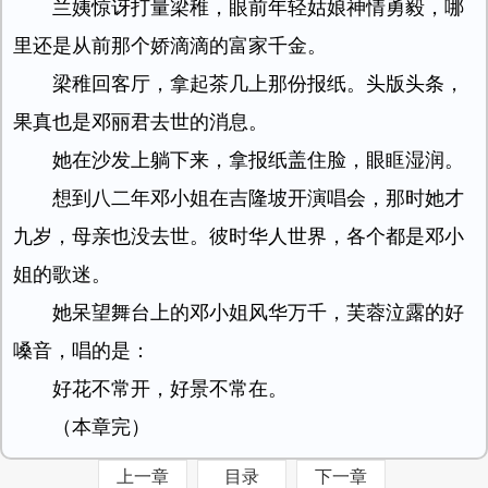
兰姨惊讶打量梁稚，眼前年轻姑娘神情勇毅，哪
里还是从前那个娇滴滴的富家千金。
梁稚回客厅，拿起茶几上那份报纸。头版头条，
果真也是邓丽君去世的消息。
她在沙发上躺下来，拿报纸盖住脸，眼眶湿润。
想到八二年邓小姐在吉隆坡开演唱会，那时她才
九岁，母亲也没去世。彼时华人世界，各个都是邓小
姐的歌迷。
她呆望舞台上的邓小姐风华万千，芙蓉泣露的好
嗓音，唱的是：
好花不常开，好景不常在。
（本章完）
上一章
目录
下一章