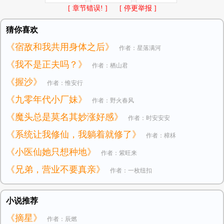
[ 章节错误! ]
[ 停更举报 ]
猜你喜欢
《宿敌和我共用身体之后》
作者：星落满河
《我不是正夫吗？》
作者：栖山君
《握沙》
作者：惟安行
《九零年代小厂妹》
作者：野火春风
《魔头总是莫名其妙涨好感》
作者：时安安安
《系统让我修仙，我躺着就修了》
作者：樟柇
《小医仙她只想种地》
作者：紫旺来
《兄弟，营业不要真亲》
作者：一枚纽扣
小说推荐
《摘星》
作者：辰燃