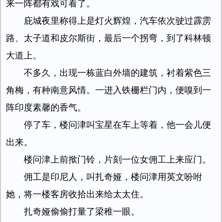
来一阵都有戏可看了。
庇城夜里称得上是灯火辉煌，汽车依次驶过霹雳
路、太子道和皮尔斯街，最后一个拐弯，到了科林顿
大道上。
不多久，出现一栋蓝白外墙的建筑，衬着紫色三
角梅，有种南意风情。一进入铁栅栏门内，便嗅到一
阵印度素馨的香气。
停了车，楼问津叫宝星在车上等着，他一会儿便
出来。
楼问津上前揿门铃，片刻一位女佣工上来应门。
佣工是印尼人，叫扎奇娅，楼问津用英文吩咐
她，将一楼客房收拾出来给太太住。
扎奇娅偷偷打量了梁稚一眼。