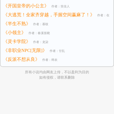
《开国皇帝的小公主》
作者：笑佳人
《大逃荒！全家齐穿越，手握空间赢麻了！》
作者：在
《半生不熟》
作者：慕吱
逃小公主
《小领主》
作者：春溪笛晓
《灵卡学院》
作者：龙柒
《非职业NPC[无限]》
作者：廿乱
《反派不想从良》
作者：终欢
所有小说均由网友上传，不以盈利为目的
如有侵权，请联系删除