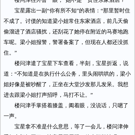
楼问津往外瞥一眼，“她不是一贯住东家酒店？”
宝星露出一副“你有所不知”的表情：“那里暂时住
不成了。讨债的知道梁小姐常住东家酒店，前几天偷
偷溜进了酒店骚扰，还刮花了她停在附近的马赛地跑
车呢。梁小姐报警，警署备案了，但现在人都还没抓
住。”
楼问津遣了宝星下车查看，半刻，宝星折返，说
道：“不知道是在执行什么公务，里头闹哄哄的，梁小
姐好像是被吵醒了，正坐在大堂沙发那儿发呆。我想
进去跟梁小姐打声招呼，马打不让。”
楼问津手掌搭着膝盖，阖着眼，没说话，只嗯了
一声。
宝星拿不准是什么意思，等了一会儿，楼问津伸