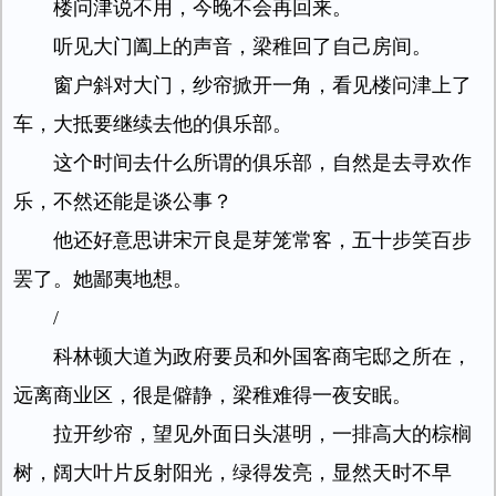
楼问津说不用，今晚不会再回来。
听见大门阖上的声音，梁稚回了自己房间。
窗户斜对大门，纱帘掀开一角，看见楼问津上了
车，大抵要继续去他的俱乐部。
这个时间去什么所谓的俱乐部，自然是去寻欢作
乐，不然还能是谈公事？
他还好意思讲宋亓良是芽笼常客，五十步笑百步
罢了。她鄙夷地想。
/
科林顿大道为政府要员和外国客商宅邸之所在，
远离商业区，很是僻静，梁稚难得一夜安眠。
拉开纱帘，望见外面日头湛明，一排高大的棕榈
树，阔大叶片反射阳光，绿得发亮，显然天时不早