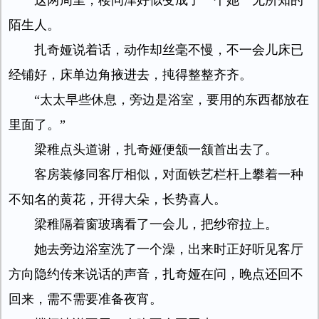
这两周里，楼问津好似变成了一个她一无所知的
陌生人。
扎奇娅说着话，动作却丝毫不慢，不一会儿床已
经铺好，床单边角掖进去，扽得整整齐齐。
“太太早些休息，旁边是浴室，要用的东西都放在
里面了。”
梁稚点头道谢，扎奇娅便颔一颔首出去了。
客房装修同客厅相似，对面铁艺栏杆上攀着一种
不知名的黄花，开得大朵，长势喜人。
梁稚隔着窗玻璃看了一会儿，把纱帘拉上。
她去旁边浴室洗了一个澡，出来时正好听见客厅
方向隐约传来说话的声音，扎奇娅在问，晚点还回不
回来，需不需要准备夜宵。