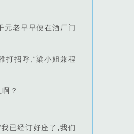
干元老早早便在酒厂门
稚打招呼,“梁小姐兼程
人啊？
馆我已经订好座了,我们