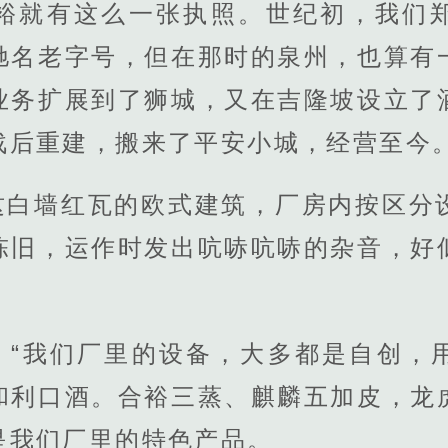
裕就有这么一张执照。世纪初，我们
驰名老字号，但在那时的泉州，也算有
业务扩展到了狮城，又在吉隆坡设立了
战后重建，搬来了平安小城，经营至今
这白墙红瓦的欧式建筑，厂房内按区分
陈旧，运作时发出吭哧吭哧的杂音，好
：“我们厂里的设备，大多都是自创，
和利口酒。合裕三蒸、麒麟五加皮，龙
是我们厂里的特色产品。