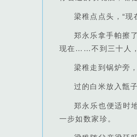
梁稚点点头，“现
郑永乐拿手帕擦
现在……不到三十人
梁稚走到锅炉旁
过的白米放入甑
郑永乐也便适时
一步如数家珍。