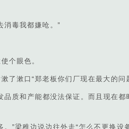
去消毒我都嫌呛。”
拦使个眼色。
漱了漱口“郑老板你们厂现在最大的问
频发品质和产能都没法保证。而且现在都
多。”梁稚边说边往外走“怎么不更换设备