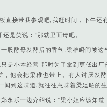
老板直接带我参观吧,我赶时间，下午还
即还是笑说：“那就里面请吧。
面一股酵母发酵后的香气,梁稚瞬间被这
也只是小本经营,那时为了拿到更低出厂
差，他会把梁稚也带上。有人讨厌发酵
一闻到这味道,就往往意味着梁廷昭的
，郑永乐一边介绍说：“梁小姐应该知道