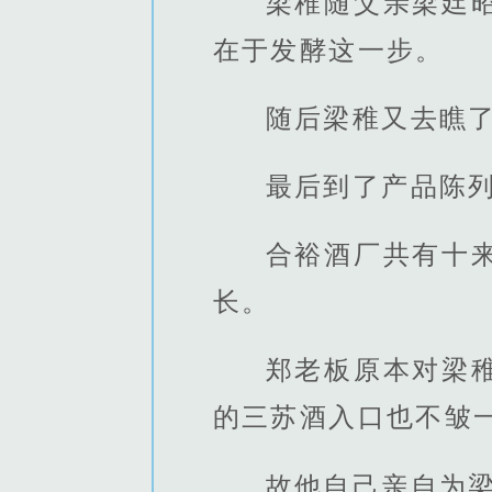
梁稚随父亲梁廷
在于发酵这一步。
随后梁稚又去瞧
最后到了产品陈
合裕酒厂共有十
长。
郑老板原本对梁
的三苏酒入口也不皱
故他自己亲自为