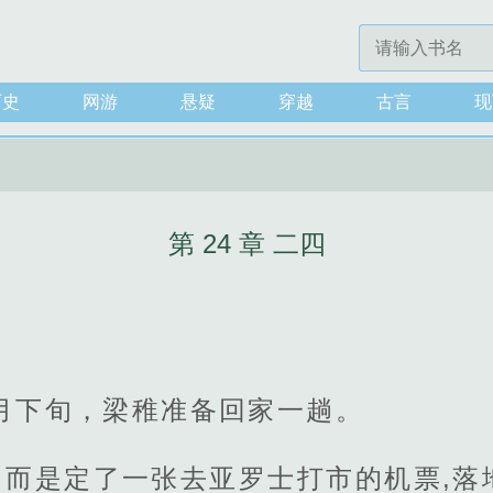
历史
网游
悬疑
穿越
古言
现
第 24 章 二四
月下旬，梁稚准备回家一趟。
，而是定了一张去亚罗士打市的机票,落