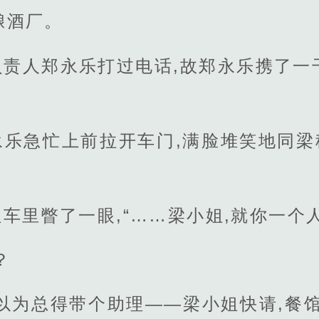
酿酒厂。
负责人郑永乐打过电话,故郑永乐携了一
乐急忙上前拉开车门,满脸堆笑地同梁
车里瞥了一眼,“……梁小姐,就你一个
？
以为总得带个助理——梁小姐快请,餐