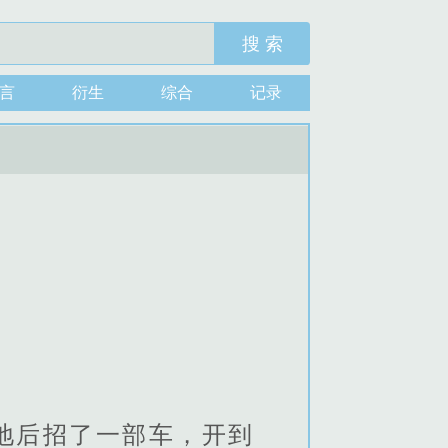
搜 索
言
衍生
综合
记录
地后招了一部车，开到