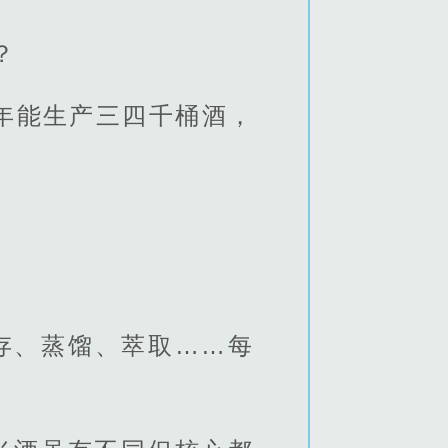
？
年能生产三四千桶酒，
存、蒸馏、萃取……每