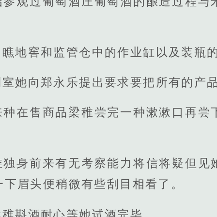
昭参观过葡萄酒庄葡萄酒的酿造过程与
了瞧地窖和监管仓中的作业缸以及装瓶
列室她向郑永乐提出要求要把所有的产
来种在售商品梁稚尝完一种漱漱口再尝
稚独身前来有无考察能力将信将疑但见
一下眉头便稍微有些刮目相看了。
梁稚斟酒耐心等她试酒完毕。