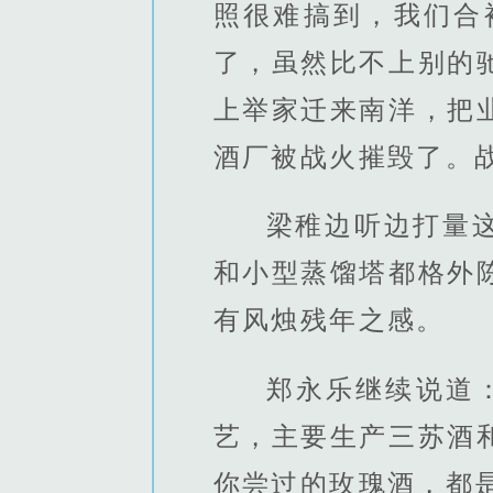
照很难搞到，我们合
了，虽然比不上别的
上举家迁来南洋，把
酒厂被战火摧毁了。
梁稚边听边打量
和小型蒸馏塔都格外
有风烛残年之感。
郑永乐继续说道
艺，主要生产三苏酒
你尝过的玫瑰酒，都