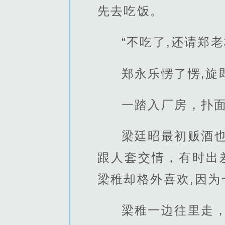
先去吃饭。
“不吃了,还请郑
郑永乐愣了愣,旋
一踏入厂房，扑
梁廷昭最初贩酒
跟人套交情，有时出
梁稚却格外喜欢,因为
梁稚一边往里走