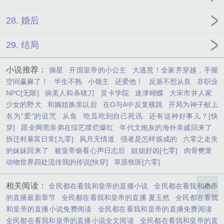
28. 婚后
29. 结局
小说推荐：
摘星
开国皇帝的小公主
大逃荒！全家齐穿越，手握
空间赢麻了！
半生不熟
小领主
还爱他！
反派不想从良
非职业
NPC[无限]
病美人和杀猪刀
灵卡学院
迷津蝴蝶
大宋市井人家
少女的野犬
和嫡姐换亲以后
在O与A中反复横跳
开局为神子献上
名为“爱”的诅咒
从鱼
吃瓜吃到自己死讯
还有这种好事儿？[快
穿]
跟全网黑亲弟在综艺摆烂爆红
年代文炮灰的海外亲戚回来了
拆迁村暴富日常[九零]
风月无情道
强者是怎样炼成的
六零之走失
的妹妹回来了
被皇帝偷看心声日志后
姐姐好凶[七零]
肉骨樊笼
动物世界四处流传我的传说[快穿]
草原牧医[六零]
相关阅读：
全民都在看我和皇帝的直播小说
全民都在看我和皇帝
的直播最新章节
全民都在看我和皇帝的直播 夏玉然
全民都在看我
和皇帝的直播小说免费阅读
全民都在看我和皇帝的直播免费阅读
全民都在看我和皇帝的直播小说全文阅读
全民都在看我和皇帝的直