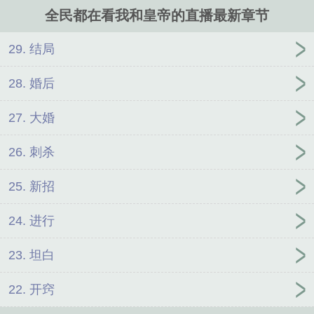
婷搞事业，反而磕起了她跟霍镇凡的CP。弹幕一：我敢打赌，民圣
全民都在看我和皇帝的直播最新章节
帝看赵娉……
29. 结局
28. 婚后
27. 大婚
26. 刺杀
25. 新招
24. 进行
23. 坦白
22. 开窍