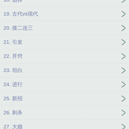
19. 古代vs现代
20. 接二连三
21. 引发
22. 开窍
23. 坦白
24. 进行
25. 新招
26. 刺杀
27. 大婚