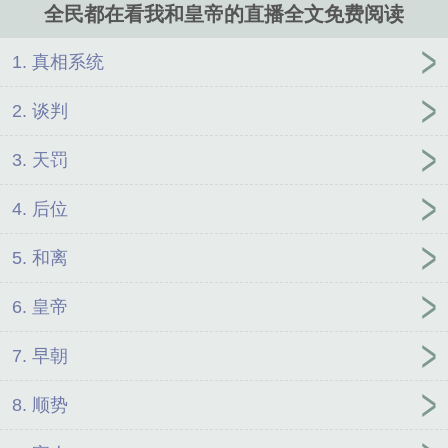
全民都在看我和皇帝的直播全文免费阅读
1. 真相系统
2. 谈判
3. 天罚
4. 后位
5. 和离
6. 皇帝
7. 早朝
8. 顺势