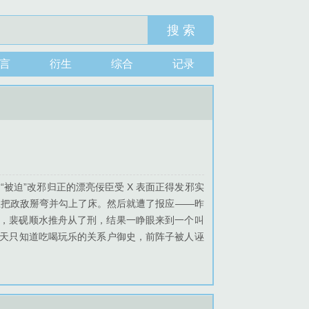
搜 索
言
衍生
综合
记录
被迫”改邪归正的漂亮佞臣受 X 表面正得发邪实
思把政敌掰弯并勾上了床。然后就遭了报应——昨
了，裴砚顺水推舟从了刑，结果一睁眼来到一个叫
天天只知道吃喝玩乐的关系户御史，前阵子被人诬
太尉最为可疑。裴砚半信半疑地去接近和试探沈承
贤臣规矩行事了好几天，越查越发现军饷这事不
久，终于忍不住了—— 他不想干了！他要归
前挡在皇帝面前。 利剑穿心而过，裴砚嘴角淌