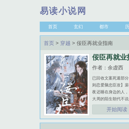
易读小说网
首页
玄幻
都市
首页
>
穿越
>
佞臣再就业指南
佞臣再就业
作者：余虚西
已回收文案死遁部分
则恋爱脑忠臣攻】裴
夜还睡在身边的人，
大周的陌生朝代不说
陷利用职务之便贪赃
开始阅读
钧，却莫名有种熟
简单，看似康庄太
隐！！！ 于是在