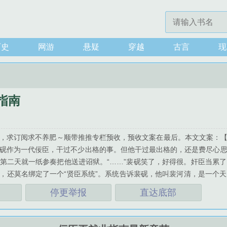
历史
网游
悬疑
穿越
古言
现
指南
，求订阅求不养肥～顺带推推专栏预收，预收文案在最后。本文文案：【“
砚作为一代佞臣，干过不少出格的事。但他干过最出格的，还是费尽心
第二天就一纸参奏把他送进诏狱。“……”裴砚笑了，好得很。奸臣当累
，还莫名绑定了一个“贤臣系统”。系统告诉裴砚，他叫裴河清，是一个
军饷，想要洗清罪名，就得找到真正贪赃军饷的人。而那个叫沈承钧的
停更举报
直达底部
悉感。这个人，怎么和他的前政敌兼前床伴这么像？？？ *裴砚为了当
平的王朝，实则背后势力错综纷杂。 他一个人在不同势力间周旋许
一场宴会上，当刺客悄声靠近皇帝，利刃出鞘时，裴砚挺身而出，冲上