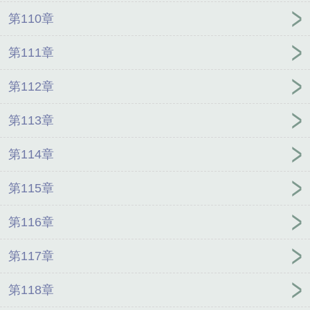
第110章
第111章
第112章
第113章
第114章
第115章
第116章
第117章
第118章