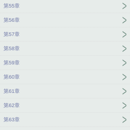
第55章
第56章
第57章
第58章
第59章
第60章
第61章
第62章
第63章