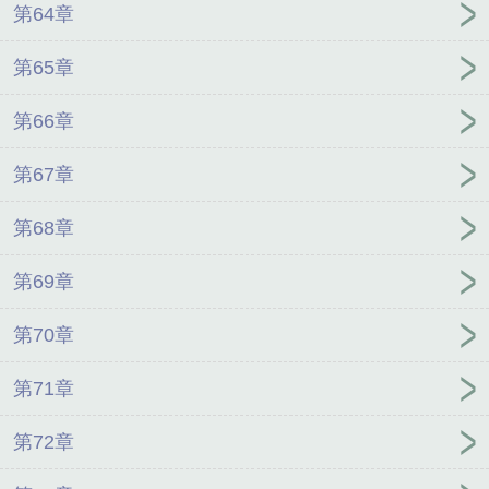
第64章
第65章
第66章
第67章
第68章
第69章
第70章
第71章
第72章