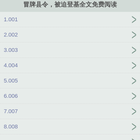
冒牌县令，被迫登基全文免费阅读
1.001
2.002
3.003
4.004
5.005
6.006
7.007
8.008