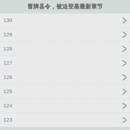
冒牌县令，被迫登基最新章节
130
129
128
127
126
125
124
123