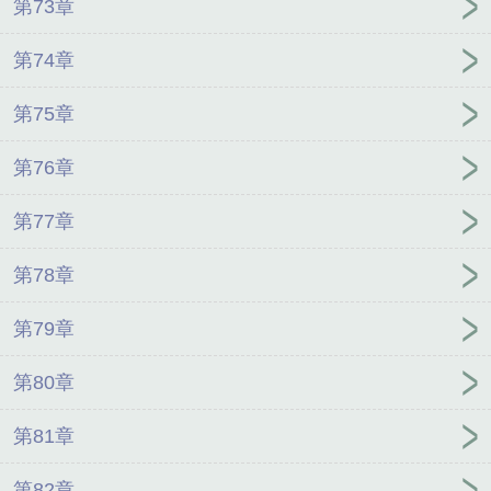
第73章
第74章
第75章
第76章
第77章
第78章
第79章
第80章
第81章
第82章