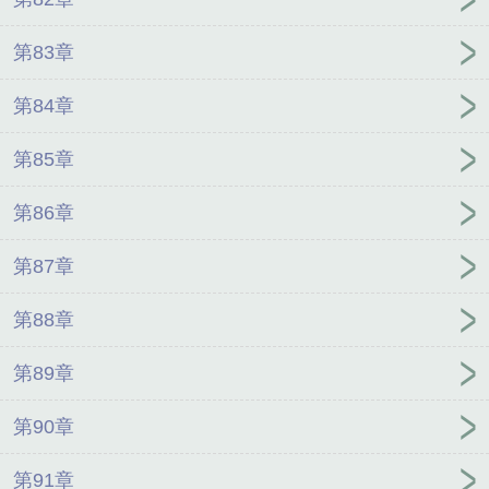
第83章
第84章
第85章
第86章
第87章
第88章
第89章
第90章
第91章