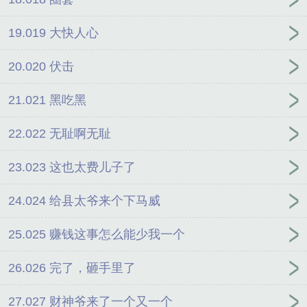
19.019 大快人心
20.020 伏击
21.021 黑吃黑
22.022 无耻啊无耻
23.023 这也太费儿子了
24.024 给县太爷来个下马威
25.025 赚钱这事怎么能少我一个
26.026 完了，砸手里了
27.027 财神爷来了一个又一个