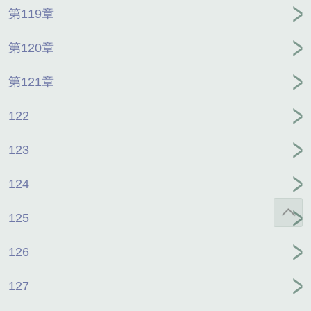
第119章
第120章
第121章
122
123
124
125
126
127