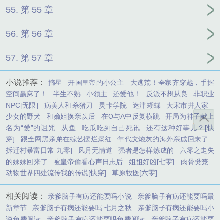
55. 第 55 章
56. 第 56 章
57. 第 57 章
小说推荐：
摘星
开国皇帝的小公主
大逃荒！全家齐穿越，手握
空间赢麻了！
半生不熟
小领主
还爱他！
反派不想从良
非职业
NPC[无限]
病美人和杀猪刀
灵卡学院
迷津蝴蝶
大宋市井人家
少女的野犬
和嫡姐换亲以后
在O与A中反复横跳
开局为神子献上
名为“爱”的诅咒
从鱼
吃瓜吃到自己死讯
还有这种好事儿？[快
穿]
跟全网黑亲弟在综艺摆烂爆红
年代文炮灰的海外亲戚回来了
拆迁村暴富日常[九零]
风月无情道
强者是怎样炼成的
六零之走失
的妹妹回来了
被皇帝偷看心声日志后
姐姐好凶[七零]
肉骨樊笼
动物世界四处流传我的传说[快穿]
草原牧医[六零]
相关阅读：
亲爹脑子有病还能要吗小说
亲爹脑子有病还能要吗最
新章节
亲爹脑子有病还能要吗 七月之秋
亲爹脑子有病还能要吗小
说免费阅读
亲爹脑子有病还能要吗免费阅读
亲爹脑子有病还能要