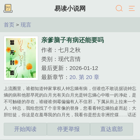
易读小说网
首页
>
现言
亲爹脑子有病还能要吗
作者：七月之秋
类别：现代言情
最后更新：2026-01-12
最新章节：
20. 第 20 章
上流圈里，谁都知道钟家掌权人钟忘熵有病，但谁也不敢说据说钟忘
熵的病和他那早死的白月光有关白月光是钟忘熵心中唯一的净处，是
不可触碰的存在，谁碰谁倒霉偏偏有人不信邪，下属从街上拉来一个
人：钟总，我给您找了个非常像的替身，您看看钟忘熵拍桌而起：大
胆狂徒，你这是在羞辱我的白月光，我看你是想去非洲挖煤……话还
没说完，钟忘熵看清楚了下属带来的人一个几乎是他白月光等比例缩
小的小孩就在下属战战兢兢的时候钟忘熵再次拍桌：胡说，这就是我
开始阅读
停更举报
直达底部
的白月光，他活过来变成小孩找我了下属：……小孩：……上辈子江