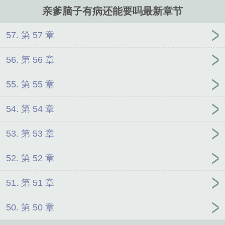
小鱼和爸爸被害死后他才知道，他另一位父亲是大名鼎鼎的钟家掌权
亲爹脑子有病还能要吗最新章节
人钟忘熵，这辈子为了避免惨死的结局，他决定早点认回这个爹谁知
道江小鱼见到他亲爹第一面，他亲爹就坚称他是他爸死而复生了江小
鱼试图讲道理：人是没办法死而复生和变小的钟忘熵轻蔑一笑：有丝
57. 第 57 章
分裂，上过生物课本的，不懂？上辈子都没念完小学的江小鱼：？其
他人：……然后，江小鱼被制定了严格标准，一言一行必须完全和他
56. 第 56 章
爸一模一样，这就算了，他还要时不时的看他亲爹的抽象行为比如，
钟忘熵在跨国会议上，让对方高管用海绵宝宝的声线汇报方案，因对
55. 第 55 章
办公室一位员工的呼吸节奏不满，要对用贝多
54. 第 54 章
53. 第 53 章
52. 第 52 章
51. 第 51 章
50. 第 50 章