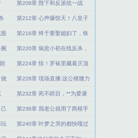
瞎话！
夺
第208章 陛下和反派统一战
线：这琴音绝
杀
第212章 心声爆惊天！八皇子
要团
屁股
第216章 终于要娶媳妇了，铁
树开花了
手腕
第220章 疯批小初在线反杀，
反派嗷嗷叫
朝
第224章 惊！罗袜里藏着灭顶
罪证
，烧
第228章 现场直播:这公猪腰力
不错嘛！
死
第232章 死不瞑目，**为爱屠
满门
自己
第236章 我老公就用了两根手
指头啊
那玩
第240章 叶梦之哭的都快嘎过