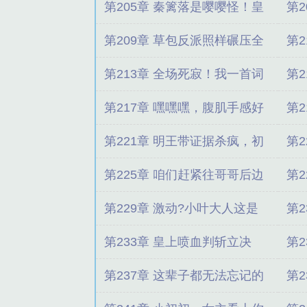
诊脉
丢
第205章 秦篱落是嘤嘤怪！皇
第
上差点喷茶
琴
第209章 草包反派照样碾压全
第
场
赢
第213章 全场死寂！我一首词
第
炸翻
子
第217章 嘿嘿嘿，腹肌手感好
第
好哟……
亲
第221章 明王带证据杀疯，初
第
初笑薅珍珠
闻
第225章 咱们赶紧往哥哥后边
第
躲躲?
要
第229章 激动?小叶大人这是
第
看到了什么
来
第233章 皇上喷血判斩立决
第
了?
第237章 这辈子都无法忘记的
第