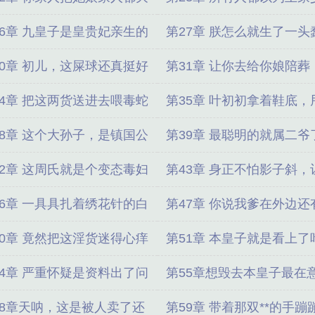
**
26章 九皇子是皇贵妃亲生的
第27章 朕怎么就生了一头
呢？
30章 初儿，这屎球还真挺好
第31章 让你去给你娘陪葬
的
34章 把这两货送进去喂毒蛇
第35章 叶初初拿着鞋底，
么样？
飞起
38章 这个大孙子，是镇国公
第39章 最聪明的就属二爷
大爷的哦
42章 这周氏就是个变态毒妇
第43章 身正不怕影子斜，
！
皇子查呗
46章 一具具扎着绣花针的白
第47章 你说我爹在外边还
多外室子
50章 竟然把这淫货迷得心痒
第51章 本皇子就是看上了
了
小姐
54章 严重怀疑是资料出了问
第55章想毁去本皇子最在
58章天呐，这是被人卖了还
第59章 带着那双**的手蹦