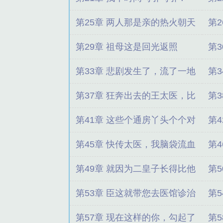
了
第25章 两人那是亲的热火朝天
第
啊
吧?
第29章 祖母这是回光返照
第
吃
第33章 悲剧发生了，流了一地
第
的血
怎
第37章 狂奔出去的王太医，比
第
兔子还快
府
第41章 这些个通房丫头个个对
第
他死心塌
呀
第45章 快传太医，我脑袋流血
第
了
骨
第49章 就因为二皇子长得比他
第
好看?
痒
第53章 臣这就带您去医馆诊治
第
题
第57章 现在这样的你，勾起了
第