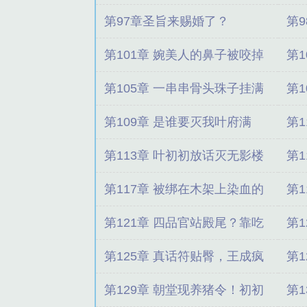
呢？
去
第97章圣旨来赐婚了？
第
孩
第101章 婉美人的鼻子被咬掉
第
了一半
太
第105章 一串串骨头珠子挂满
第
宫
能
第109章 是谁要灭我叶府满
第
门?
们
第113章 叶初初放话灭无影楼
第
抢
第117章 被绑在木架上染血的
第
女人
第121章 四品官站殿尾？靠吃
第
瓜惊动百官
炸
第125章 真话符贴臀，王成疯
第
狂自嗨
现
第129章 朝堂现养猪令！初初
第1