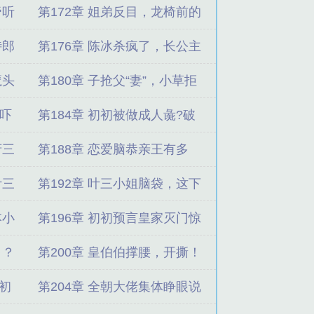
子他A上去
帝听
第172章 姐弟反目，龙椅前的
刺杀
侍郎
第176章 陈冰杀疯了，长公主
成马蜂窝
魔头
第180章 子抢父“妻”，小草拒
婚
库吓
第184章 初初被做成人彘?破
防了
府三
第188章 恋爱脑恭亲王有多
疯？
叶三
第192章 叶三小姐脑袋，这下
真保不住了
本小
第196章 初初预言皇家灭门惊
众
弓？
第200章 皇伯伯撑腰，开撕！
初
第204章 全朝大佬集体睁眼说