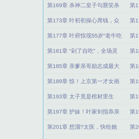
子病娇反击
下
第169章 杀神二皇子勾唇笑杀
第
全场！
乱
第173章 叶初初操心席钱，众
第
臣憋笑内伤
第177章 叶府惊现55岁“老牛吃
第1
嫩草”
第181章 “剁了自吃”，全场灵
第1
魂震颤
初
第185章 亲爹亲哥励志成最大
第
反派?
飒
第189章 惊！上京第一才女画
第
鸭成鸡
否
第193章 太子竟是棺材里生
第
的？
太
第197章 护妹！叶家剑指恭亲
第
王
懵
第201章 想溜?太医，快给她
第