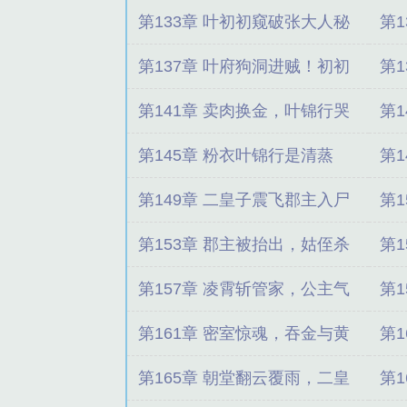
街头看大戏
瘦
第133章 叶初初窥破张大人秘
第
密
药
第137章 叶府狗洞进贼！初初
第
讨旧债
屎
第141章 卖肉换金，叶锦行哭
第
到崩溃
愤
第145章 粉衣叶锦行是清蒸
第
肉？
丧
第149章 二皇子震飞郡主入尸
第
坑
够
第153章 郡主被抬出，姑侄杀
第
意对决
皇
第157章 凌霄斩管家，公主气
第
到吐血
有
第161章 密室惊魂，吞金与黄
第
金的狂想曲
前
第165章 朝堂翻云覆雨，二皇
第