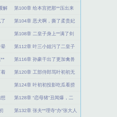
缓解
第100章 给本宫把那**压出来
疯了
第104章 恶犬啊，撕了柔贵妃
吧！
第108章 二皇子身上**满了剑
爹晕
第112章 叶三小姐污了二皇子
的清白
**
第116章 孙豪干出了更加禽兽
的事情
盯着
第120章 工部侍郎骂叶初初无
知小儿
第124章 叶初初投影吃瓜看捞
尸
幻想
第128章 “恋母猪”丑闻爆，二
皇神补刀
初
第132章 张夫**理寺“办”张大人