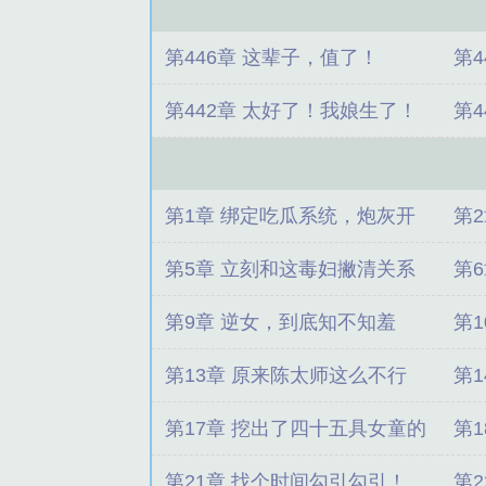
第446章 这辈子，值了！
第
第442章 太好了！我娘生了！
第
第1章 绑定吃瓜系统，炮灰开
第
局
个
第5章 立刻和这毒妇撇清关系
第
第9章 逆女，到底知不知羞
第
啊？
第13章 原来陈太师这么不行
第
呀！
第17章 挖出了四十五具女童的
第
尸体
人
第21章 找个时间勾引勾引！
第