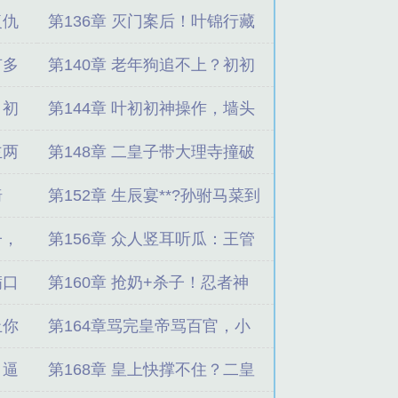
复仇
第136章 灭门案后！叶锦行藏
叶府?
有多
第140章 老年狗追不上？初初
亲自上
，初
第144章 叶初初神操作，墙头
五人组看呆
主两
第148章 二皇子带大理寺撞破
埋尸现场
椅
第152章 生辰宴**?孙驸马菜到
离谱
子，
第156章 众人竖耳听瓜：王管
家双窥母女
满口
第160章 抢奶+杀子！忍者神
龟爆发
止你
第164章骂完皇帝骂百官，小
叶大人还被夸
，逼
第168章 皇上快撑不住？二皇