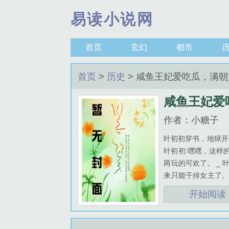
易读小说网
首页
玄幻
都市
首页
>
历史
>
咸鱼王妃爱吃瓜，满朝
咸鱼王妃爱
作者：小糖子
叶初初穿书，地狱开
叶初初:嘿嘿，这样
两玩的可欢了。 _
来只能干掉女主了。
二皇子：……大可不
开始阅读
案子，人气高，正常
初初：喳喳，说好的