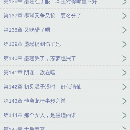
第136章 墨瑾红了眼：本王对你哪里不好
第137章 墨瑾又争又抢，要名分了
第138章 又吃醋了呗
第139章 墨瑾提剑伤了她
第140章 墨瑾哭了，苏萝也哭了
第141章 阴谋，敌在暗
第142章 初见温子溪时，好似谪仙
第143章 他离龙椅半步之遥
第144章 那个女人，是墨瑾的谁
第145章 太后寿宴