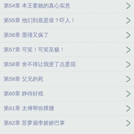
第54章 本王要她的真心实意
第55章 他们到底是谁？吓人！
第56章 墨瑾又疯了
第57章 可笑！可笑至极！
第58章 舍不得让我受丁点委屈
第59章 父兄的死
第60章 静待好戏
第61章 太傅帮你撑腰
第62章 苏萝扇李娇娇巴掌