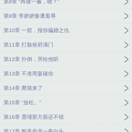
第8章 “再做一遍，嗯？”
第9章 李娇娇惨遭羞辱
第10章 一箭，报你骗婚之仇
第11章 打脸侯府满门
第12章 扑倒，哭给他听
第13章 不准周宴碰你
第14章 爬墙来了
第15章 “放松。”
第16章 墨瑾那方面还不错
第17章 貌美母亲一夜白头