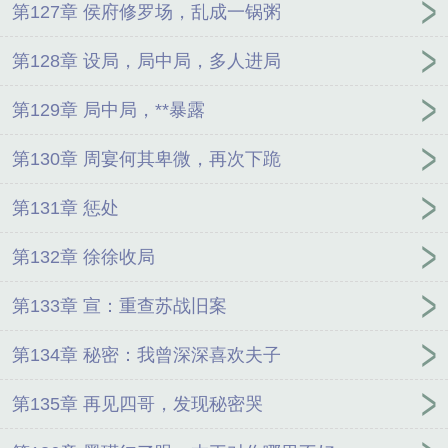
第127章 侯府修罗场，乱成一锅粥
第128章 设局，局中局，多人进局
第129章 局中局，**暴露
第130章 周宴何其卑微，再次下跪
第131章 惩处
第132章 徐徐收局
第133章 宣：重查苏战旧案
第134章 秘密：我曾深深喜欢夫子
第135章 再见四哥，发现秘密哭