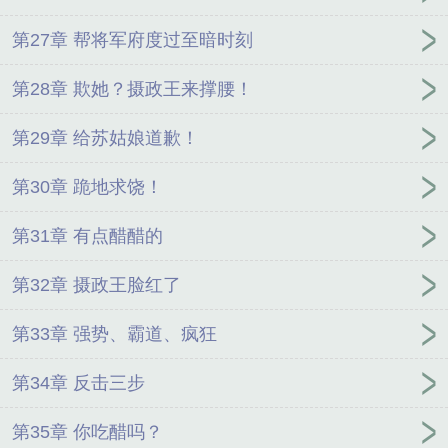
第27章 帮将军府度过至暗时刻
第28章 欺她？摄政王来撑腰！
第29章 给苏姑娘道歉！
第30章 跪地求饶！
第31章 有点醋醋的
第32章 摄政王脸红了
第33章 强势、霸道、疯狂
第34章 反击三步
第35章 你吃醋吗？