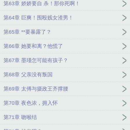
第63章 娇娇要自 杀！那你死啊！
第64章 巨爽！围殴贱女渣男！
第65章 **要暴露了？
第66章 她要和离？他慌了
第67章 墨瑾怎可能有孩子？
第68章 父亲没有叛国
第69章 太傅与摄政王齐撑腰
第70章 夜色浓，拥入怀
第71章 吻喉结