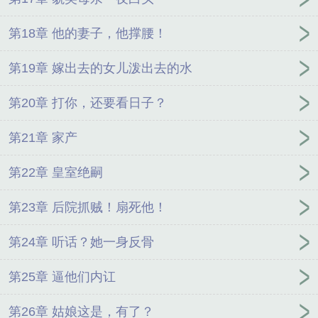
第18章 他的妻子，他撑腰！
第19章 嫁出去的女儿泼出去的水
第20章 打你，还要看日子？
第21章 家产
第22章 皇室绝嗣
第23章 后院抓贼！扇死他！
第24章 听话？她一身反骨
第25章 逼他们内讧
第26章 姑娘这是，有了？