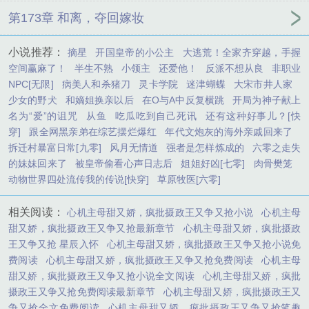
第173章 和离，夺回嫁妆
小说推荐：
摘星
开国皇帝的小公主
大逃荒！全家齐穿越，手握
空间赢麻了！
半生不熟
小领主
还爱他！
反派不想从良
非职业
NPC[无限]
病美人和杀猪刀
灵卡学院
迷津蝴蝶
大宋市井人家
少女的野犬
和嫡姐换亲以后
在O与A中反复横跳
开局为神子献上
名为“爱”的诅咒
从鱼
吃瓜吃到自己死讯
还有这种好事儿？[快
穿]
跟全网黑亲弟在综艺摆烂爆红
年代文炮灰的海外亲戚回来了
拆迁村暴富日常[九零]
风月无情道
强者是怎样炼成的
六零之走失
的妹妹回来了
被皇帝偷看心声日志后
姐姐好凶[七零]
肉骨樊笼
动物世界四处流传我的传说[快穿]
草原牧医[六零]
相关阅读：
心机主母甜又娇，疯批摄政王又争又抢小说
心机主母
甜又娇，疯批摄政王又争又抢最新章节
心机主母甜又娇，疯批摄政
王又争又抢 星辰入怀
心机主母甜又娇，疯批摄政王又争又抢小说免
费阅读
心机主母甜又娇，疯批摄政王又争又抢免费阅读
心机主母
甜又娇，疯批摄政王又争又抢小说全文阅读
心机主母甜又娇，疯批
摄政王又争又抢免费阅读最新章节
心机主母甜又娇，疯批摄政王又
争又抢全文免费阅读
心机主母甜又娇，疯批摄政王又争又抢笔趣