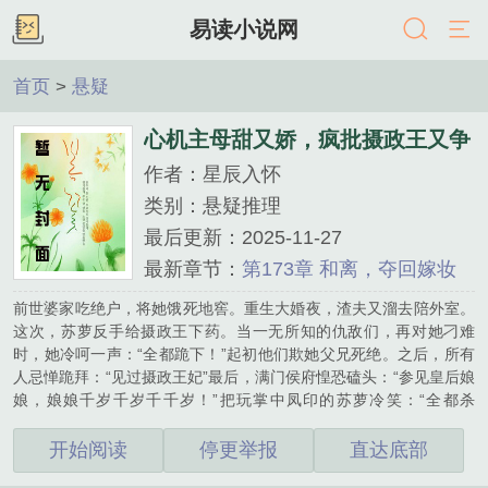
易读小说网
首页
>
悬疑
心机主母甜又娇，疯批摄政王又争
作者：星辰入怀
又抢
类别：悬疑推理
最后更新：2025-11-27
最新章节：
第173章 和离，夺回嫁妆
前世婆家吃绝户，将她饿死地窖。重生大婚夜，渣夫又溜去陪外室。
这次，苏萝反手给摄政王下药。当一无所知的仇敌们，再对她刁难
时，她冷呵一声：“全都跪下！”起初他们欺她父兄死绝。之后，所有
人忌惮跪拜：“见过摄政王妃”最后，满门侯府惶恐磕头：“参见皇后娘
娘，娘娘千岁千岁千千岁！”把玩掌中凤印的苏萝冷笑：“全都杀
了。”...
开始阅读
停更举报
直达底部