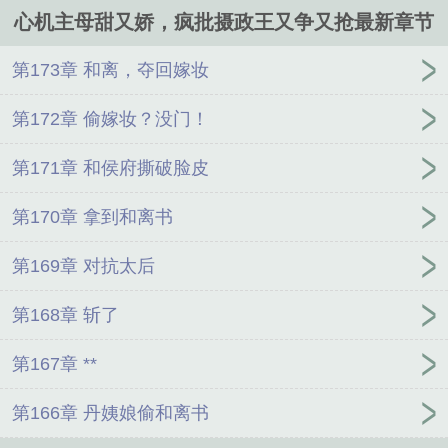
心机主母甜又娇，疯批摄政王又争又抢最新章节
第173章 和离，夺回嫁妆
第172章 偷嫁妆？没门！
第171章 和侯府撕破脸皮
第170章 拿到和离书
第169章 对抗太后
第168章 斩了
第167章 **
第166章 丹姨娘偷和离书