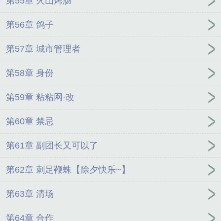
第55章 火山烤肠
第56章 鸽子
第57章 城市管理者
第58章 身份
第59章 粘粘网·改
第60章 禁忌
第61章 副团长又可以了
第62章 刺足鞭蛛【除夕快乐~】
第63章 清场
第64章 合作