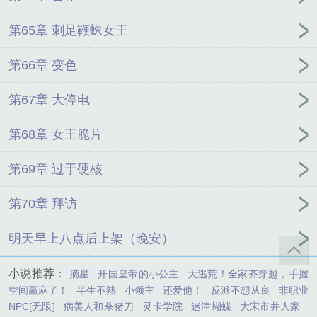
第65章 刺足鞭蛛女王
第66章 变色
第67章 大停电
第68章 女王脆片
第69章 过于硬核
第70章 拜访
明天早上八点后上架（晚安）
小说推荐：
摘星
开国皇帝的小公主
大逃荒！全家齐穿越，手握
空间赢麻了！
半生不熟
小领主
还爱他！
反派不想从良
非职业
NPC[无限]
病美人和杀猪刀
灵卡学院
迷津蝴蝶
大宋市井人家