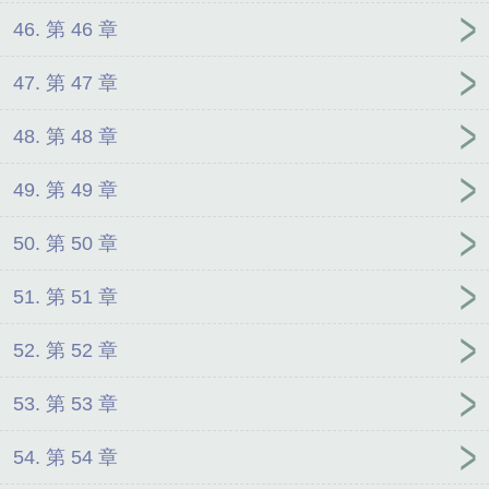
46. 第 46 章
47. 第 47 章
48. 第 48 章
49. 第 49 章
50. 第 50 章
51. 第 51 章
52. 第 52 章
53. 第 53 章
54. 第 54 章