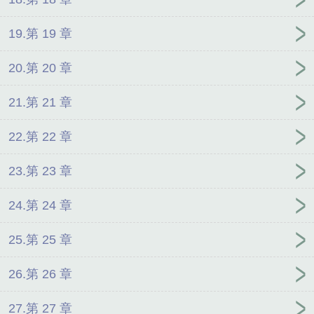
19.第 19 章
20.第 20 章
21.第 21 章
22.第 22 章
23.第 23 章
24.第 24 章
25.第 25 章
26.第 26 章
27.第 27 章