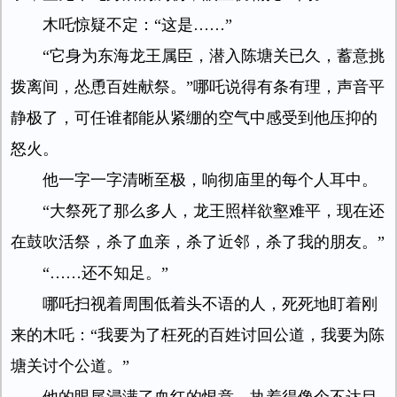
木吒惊疑不定：“这是……”
“它身为东海龙王属臣，潜入陈塘关已久，蓄意挑
拨离间，怂恿百姓献祭。”哪吒说得有条有理，声音平
静极了，可任谁都能从紧绷的空气中感受到他压抑的
怒火。
他一字一字清晰至极，响彻庙里的每个人耳中。
“大祭死了那么多人，龙王照样欲壑难平，现在还
在鼓吹活祭，杀了血亲，杀了近邻，杀了我的朋友。”
“……还不知足。”
哪吒扫视着周围低着头不语的人，死死地盯着刚
来的木吒：“我要为了枉死的百姓讨回公道，我要为陈
塘关讨个公道。”