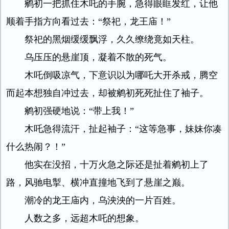
鹓初一把抓住木吒的手腕，急得眼眶发红，让他
顺着手指方向看过去：“祭祀，龙王庙！”
祭祀的黑烟缓缓飘浮，久久缭绕竟如天柱。
乌压压的悬崖顶，凝着不散的死气。
木吒倒吸凉气，下意识以为哪吒大开杀戒，腾空
而起本想独自冲过去，却被鹓初死死扯住了袖子。
鹓初强硬地说：“带上我！”
木吒急得流汗，扯起袖子：“这等急事，妹妹你凑
什么热闹？！”
他实在没招，十万火急之际还是扯着鹓初上了
路，风驰电掣、横冲直撞地飞到了悬崖之巅。
潮冷的龙王庙内，乌泱泱的一片百姓。
人数之多，远超木吒的想象。