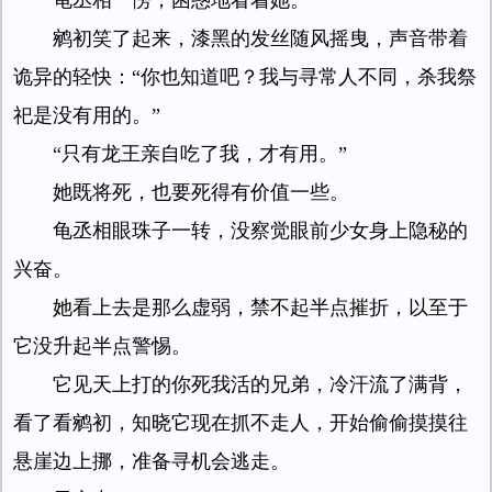
龟丞相一愣，困惑地看着她。
鹓初笑了起来，漆黑的发丝随风摇曳，声音带着
诡异的轻快：“你也知道吧？我与寻常人不同，杀我祭
祀是没有用的。”
“只有龙王亲自吃了我，才有用。”
她既将死，也要死得有价值一些。
龟丞相眼珠子一转，没察觉眼前少女身上隐秘的
兴奋。
她看上去是那么虚弱，禁不起半点摧折，以至于
它没升起半点警惕。
它见天上打的你死我活的兄弟，冷汗流了满背，
看了看鹓初，知晓它现在抓不走人，开始偷偷摸摸往
悬崖边上挪，准备寻机会逃走。