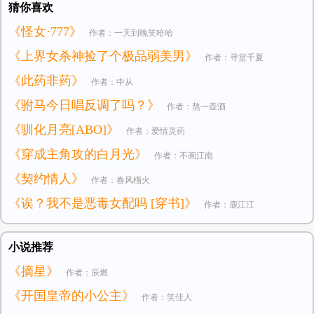
猜你喜欢
《怪女·777》
作者：一天到晚笑哈哈
《上界女杀神捡了个极品弱美男》
作者：寻堂千夏
《此药非药》
作者：中从
《驸马今日唱反调了吗？》
作者：熬一壶酒
《驯化月亮[ABO]》
作者：爱情灵药
《穿成主角攻的白月光》
作者：不画江南
《契约情人》
作者：春风榴火
《诶？我不是恶毒女配吗 [穿书]》
作者：鹿江江
小说推荐
《摘星》
作者：辰燃
《开国皇帝的小公主》
作者：笑佳人