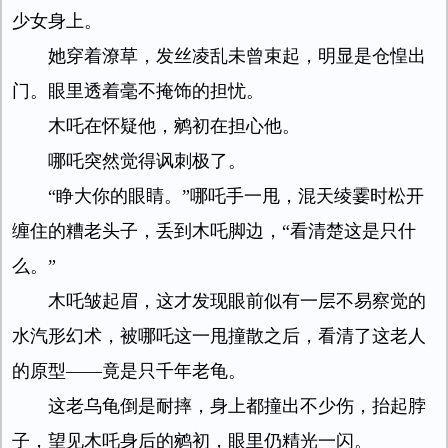
少女身上。
她穿着潦草，发丝凌乱未曾束起，明显是仓惶出
门。眼里透着毫不掩饰的担忧。
木吒在怀疑他，鹓初在担心他。
哪吒突然觉得讽刺极了。
“睁大你的眼睛。”哪吒手一甩，混天绫霎时松开
缠住的糟老头子，丢到木吒脚边，“看清楚这是只什
么。”
木吒皱起眉，这才发现眼前似有一层不易察觉的
水汽形幻术，被哪吒这一甩撞散之后，看清了这老人
的原型——竟是只千年老龟。
这老乌龟倒是耐摔，身上都撞出不少伤，抬起脖
子，望见木吒身后的鹓初，眼里仍精光一闪。