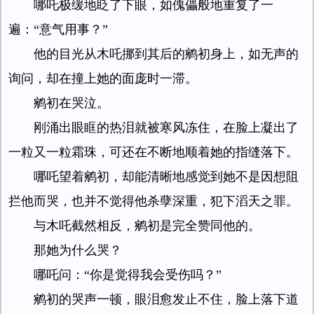
哪吒极缓地眨了下眼，如傀儡般地重复了一
遍：“意气用事？”
他的目光从木吒挪到其后的鹓初身上，如无声的
询问，却在撞上她的面庞时一滞。
鹓初在哭泣。
刚涌出眼眶的热泪就被寒风冻住，在脸上凝出了
一粒又一粒霜珠，可还在不断地顺着她的指缝落下。
哪吒望着鹓初，却能清晰地感觉到她不是因想阻
拦他而哭，也并不觉得他杀孽深重，犯下滔天之罪。
与木吒截然相反，鹓初是完全赞同他的。
那她为什么哭？
哪吒问：“你是觉得我会受伤吗？”
鹓初的哭声一顿，眼泪愈发止不住，脸上落下道