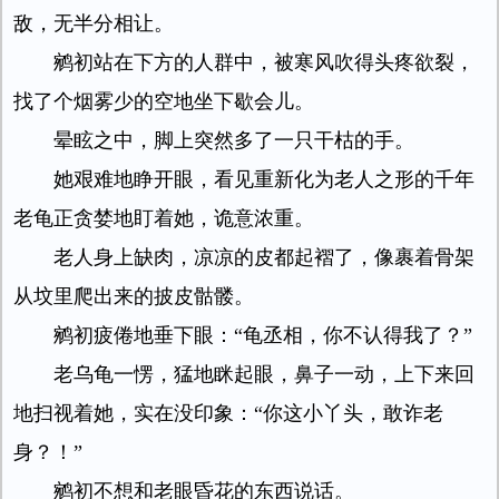
敌，无半分相让。
鹓初站在下方的人群中，被寒风吹得头疼欲裂，
找了个烟雾少的空地坐下歇会儿。
晕眩之中，脚上突然多了一只干枯的手。
她艰难地睁开眼，看见重新化为老人之形的千年
老龟正贪婪地盯着她，诡意浓重。
老人身上缺肉，凉凉的皮都起褶了，像裹着骨架
从坟里爬出来的披皮骷髅。
鹓初疲倦地垂下眼：“龟丞相，你不认得我了？”
老乌龟一愣，猛地眯起眼，鼻子一动，上下来回
地扫视着她，实在没印象：“你这小丫头，敢诈老
身？！”
鹓初不想和老眼昏花的东西说话。