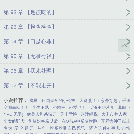
第 92 章 【是被吃的】
第 93 章 【检查检查】
第 94 章 【口是心非】
第 95 章 【无耻行径】
第 96 章 【我来处理】
第 97 章 【不能走开】
小说推荐：
摘星
开国皇帝的小公主
大逃荒！全家齐穿越，手握
空间赢麻了！
半生不熟
小领主
还爱他！
反派不想从良
非职业
NPC[无限]
病美人和杀猪刀
灵卡学院
迷津蝴蝶
大宋市井人家
少女的野犬
和嫡姐换亲以后
在O与A中反复横跳
开局为神子献上
名为“爱”的诅咒
从鱼
吃瓜吃到自己死讯
还有这种好事儿？[快