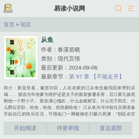
易读小说网
首页
>
现言
从鱼
作者：春溪笛晓
类别：现代言情
最后更新：2024-09-06
最新章节：
第 97 章 【不能走开】
简介：新皇登基，遍赏功臣，人在农家的江从鱼也被找回来带到京
城…… 据说当年他爹为维护还是太子的新皇惨遭杀害，且江家九族死
剩他一个野小子。 新皇满心愧疚，什么金银财宝、什么宅子田庄、什
么爵位官职，给他，给他，统统都给他！ 江从鱼兴冲冲前往京师准备
开始自己的快乐生活，可惜临门一脚被御史们极力死谏：“朝廷命官
不识字不太好吧？” 于是在保送入朝之前，江从鱼要先到国子监混个
学历。 江从鱼：？ 江从鱼：谁告诉你们我不识字的？ 算了，到国子
开始阅读
停更举报
直达底部
监上学也不错，每天上上课，读读书，逗逗同窗，偶尔还能偷偷摸摸