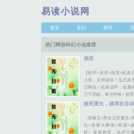
易读小说网
首页
玄幻
都市
热门网游科幻小说推荐
摘星
【机甲+末世+拾荒+机兽
入侵，文明崩坏！生态剧
日降临！机兽战甲，金属
万千异能，谁与争锋！拾荒..
惨死重生，嫁禁欲皇
宠疯了
（群像文+男女主双重生+
位+追妻火葬场+权谋+
怀）兔死狗烹，鸟尽弓