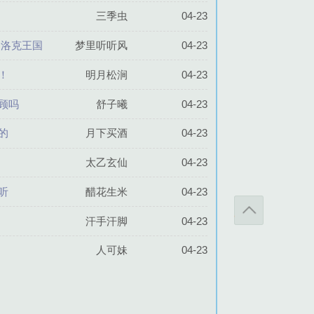
三季虫
04-23
的洛克王国
梦里听听风
04-23
！
明月松涧
04-23
顾吗
舒子曦
04-23
的
月下买酒
04-23
太乙玄仙
04-23
听
醋花生米
04-23
汗手汗脚
04-23
人可妹
04-23