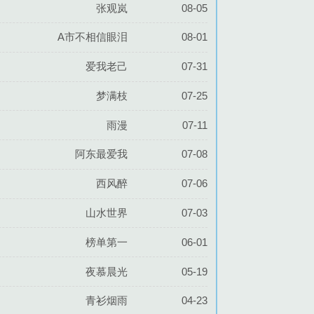
张观岚
08-05
A市不相信眼泪
08-01
爱我老己
07-31
梦满枝
07-25
雨漫
07-11
阿东最爱我
07-08
西风醉
07-06
山水世界
07-03
榜单第一
06-01
夜慕晨光
05-19
青衫烟雨
04-23