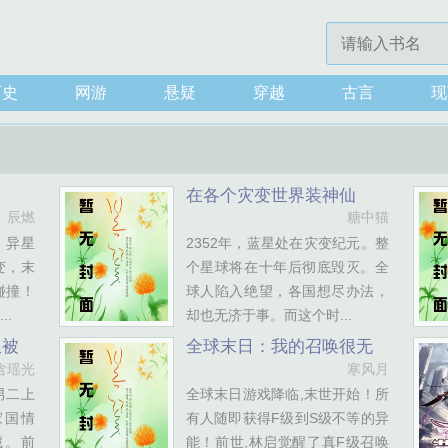
历史
网游
悬疑
穿越
古言
现
在各个灾变世界装神仙
辰燃
糖中猫
】异星
2352年，蓝星处在灾变纪元。整
变，末
个星球将在十年后彻底毁灭。全
碰撞！
球人陷入绝望，各国想尽办法，
.
却也无济于事。而这个时...
叔被
全球末日：我的召唤很无
敌！
含瑶光
寒风月
男二上
全球末日游戏降临,末世开始！所
家国情
有人随即获得F级到S级不等的异
藏。前
能！前世,林启觉醒了真F级召唤