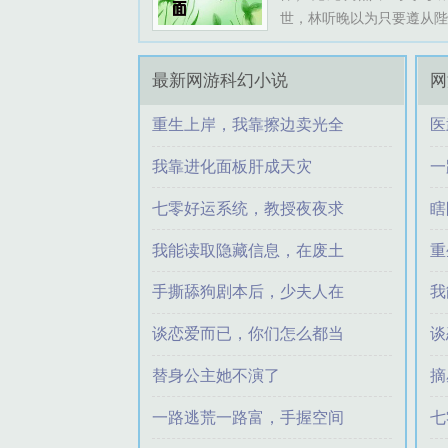
世，林听晚以为只要遵从陛下
最新网游科幻小说
网
重生上岸，我靠擦边卖光全
医
镇橘子
我靠进化面板肝成天灾
一
张观岚
梦满枝
家
七零好运系统，教授夜夜求
瞎
我给名分
我能读取隐藏信息，在废土
重
九宵
成神
手撕舔狗剧本后，少夫人在
我
荒山野海
线驯夫
谈恋爱而已，你们怎么都当
谈
A市不相信眼泪
真了？
替身公主她不演了
摘
被窝探探
雨漫
一路逃荒一路富，手握空间
七