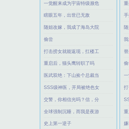
带飞全家
分
一觉醒来成为宇宙特级濒危
重
归柒
物种
瞎眼五年，出世已无敌
手
西风醉
一叶凌天
随姐改嫁，我成了海岛大院
随
的团宠
偷尝
我
爱我老己
阿东最爱我
打击捞女就能返现，扛楼工
替
很逆天
重启后，猫头鹰转职了吗
偷
山水世界
夜慕晨光
医武双绝：下山捡个总裁当
一
老婆
SSS级神医，开局被绝色女
打
情义相许
总裁捡回家
交警，你相信光吗？信，分
S
榜单第一
扣光！
捡
全球强制沉睡，而我是夜游
重
太乙玄仙
神
史上第一逆子
嫌