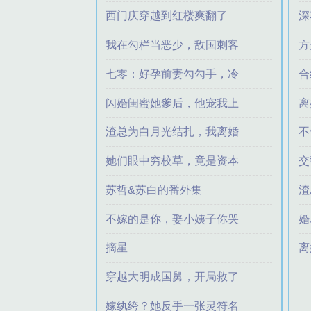
金柯玉律
青山墨客
夺
西门庆穿越到红楼爽翻了
深
贪吃的骆驼
我在勾栏当恶少，敌国刺客
方
全听傻了
七零：好孕前妻勾勾手，冷
合
我火了
面军少沦陷了
闪婚闺蜜她爹后，他宠我上
离
君彤
瘾
渣总为白月光结扎，我离婚
不
白菜要暴富
你别疯啊
她们眼中穷校草，竟是资本
交
醋花生米
真大佬
苏哲&苏白的番外集
渣
及时晴
亡灵大菜菜
啊
不嫁的是你，娶小姨子你哭
婚
什么？
摘星
离
金鑫
辰燃
的
穿越大明成国舅，开局救了
朱雄英
嫁纨绔？她反手一张灵符名