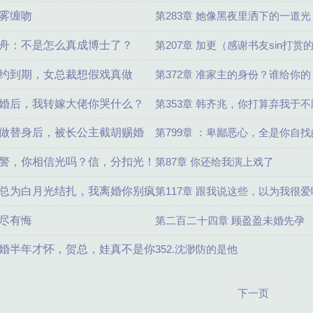
！
雾缠吻
第283章 她像黑夜里洒下的一道光
舟：不是怎么真成博士了？
第207章 加更（感谢书友sin打赏
异色大耳帽兜一只！）
约到期，女总裁想假戏真做
第372章 准家主的身份？谁给你的
婚后，我转嫁大佬你哭什么？
第353章 韩齐兆，你打算弃我于不
做替身后，被长公主截胡赐婚
第799章 ：卑鄙恶心，全是你自找
警，你相信光吗？信，分扣光！
第87章 你还给我演上戏了
总为白月光结扎，我离婚你别疯
第117章 跟我说这些，以为我很爱
尽有悔
第二百二十四章 顾盈盈未婚先孕
婚半年才怀，贺总，娃真不是你
352.沈渺防的是他
下一页