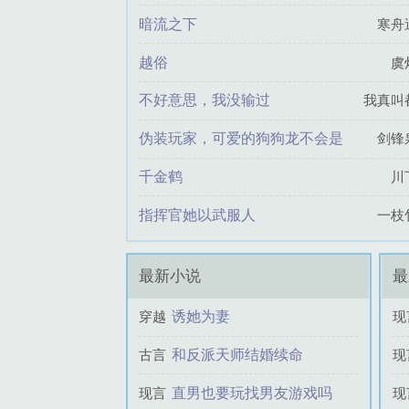
暗流之下
寒舟
越俗
虞
不好意思，我没输过
我真叫
伪装玩家，可爱的狗狗龙不会是
剑锋
BOSS
千金鹤
川
指挥官她以武服人
一枝
最新小说
最
穿越
诱她为妻
现
扶瑶万里
古言
和反派天师结婚续命
现
日月灯
现言
直男也要玩找男友游戏吗
现