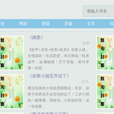
历史
网游
悬疑
穿越
古言
现
《摘星》
辰燃
【机甲+末世+拾荒+机兽】异星入侵，
文明崩坏！生态剧变，末日降临！机兽
战甲，金属碰撞！万千异能，谁与争
锋！拾荒...
《农家小福宝开挂了》
久l久
重生回来的小堂姐恶狠狠说：长安，这
辈子你再也不会交到好运了！三岁小萌
娃一脸懵懂：我有挂。小堂姐狞笑：这
一世我要...