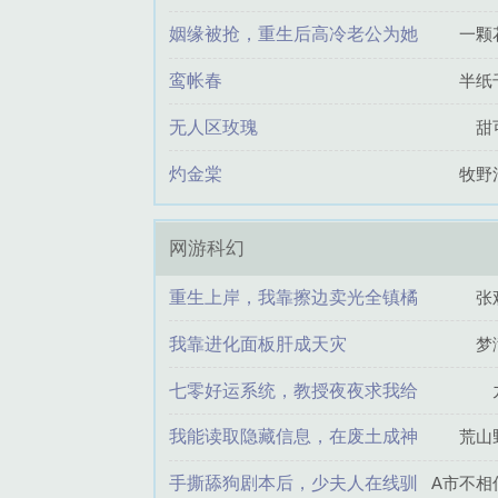
姻缘被抢，重生后高冷老公为她
一颗
撑腰
鸾帐春
半纸
无人区玫瑰
甜
灼金棠
牧野
网游科幻
重生上岸，我靠擦边卖光全镇橘
张
子
我靠进化面板肝成天灾
梦
七零好运系统，教授夜夜求我给
名分
我能读取隐藏信息，在废土成神
荒山
手撕舔狗剧本后，少夫人在线驯
A市不相