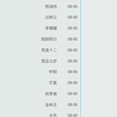
熊瑞特
08-06
过桥云
08-06
李嘟嘟
08-06
朗朗明日
08-06
黑逃十二
08-06
墨染云舒
08-06
怀昭
08-06
芒素
08-06
祝青黛
08-06
金林玉
08-06
令芜
08-06