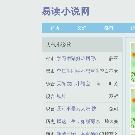
易读小说网
首页
玄幻
都市
人气小说榜
都市
学习做猫好难啊[系
萨巫
统]
都市
李庄生同学不想重生
李白不太白
综合
天降农门小福宝，满
叶芜
朝权贵争着宠
现言
秋燥
巫哲
现言
我可不是万人嫌[快
兔司
穿]
历史
朕这一生，如履薄冰
煌未央
历史
穿越三国，县令他物
凌煌蔡文姬