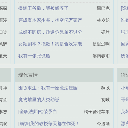
泪
自我
探探
换嫁王爷后，我被娇养了
黑巴克
[
对
雨漫
穿成资本家少爷，掏空亿万家产
林岁始
谁
去下乡
归柒
成婚不圆房，睡遍你兄弟不过分
砚然
强
吧
风醉
女频剧本？抱歉！我是合欢宗老
是迟迟啊
回
魔
凌天
我有一张张诡脸
溪南春雨
诱
现代言情
衍
月神
囤货求生：我有一座魔法庄园
矜以
小
有鱼
魔物堆里的人类幼崽
初啾
哥
李恕
[全职法师]枯荣予白
橘子爱吃苹果
英
鹤唳
[崩铁]我的教授每天都在作死！
今遇酒
漂