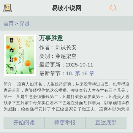
易读小说网
首页
>
穿越
万事胜意
作者：剑试长安
类别：穿越架空
最后更新：2025-10-11
最新章节：
18. 第 18 章
简介： 凌爽人如其名，人生过得舒爽，从来没亏待过自己。也亏得凌
家是首富，家资经得住她这么祸祸。凌爽奉行人生在世有三个凡是：
第一，凡是生意必须赚钱第二，凡是打架必须要赢第三，凡是美人必
须拿下直到家中母亲实在看不下去她在外面胡作非为，以家族继承权
为威胁，给她强行安排了个正经世家公子做正夫。凌爽本以为天塌
了，结果却是掉进了蜜罐子。正夫想方设法把她从外面男人身上拉回
来，花样招数层出不穷。注意避雷：1.女尊文，大量私设，男女生理
开始阅读
停更举报
直达底部
结构正常，女生子2.BG，道德感强者慎入