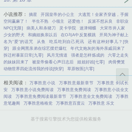
小说推荐：
摘星
开国皇帝的小公主
大逃荒！全家齐穿越，手握
空间赢麻了！
半生不熟
小领主
还爱他！
反派不想从良
非职业
NPC[无限]
病美人和杀猪刀
灵卡学院
迷津蝴蝶
大宋市井人家
少女的野犬
和嫡姐换亲以后
在O与A中反复横跳
开局为神子献上
名为“爱”的诅咒
从鱼
吃瓜吃到自己死讯
还有这种好事儿？[快
穿]
跟全网黑亲弟在综艺摆烂爆红
年代文炮灰的海外亲戚回来了
拆迁村暴富日常[九零]
风月无情道
强者是怎样炼成的
六零之走失
的妹妹回来了
被皇帝偷看心声日志后
姐姐好凶[七零]
肉骨樊笼
动物世界四处流传我的传说[快穿]
草原牧医[六零]
相关阅读：
万事胜意小说
万事胜意最新章节
万事胜意 剑试长
安
万事胜意小说免费阅读
万事胜意免费阅读
万事胜意小说全文
阅读
万事胜意免费阅读最新章节
万事胜意全文免费阅读
万事胜
意笔趣阁
万事胜意格格党
万事胜意百度云
万事胜意 乐文
基于搜索引擎技术为您提供检索服务