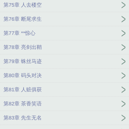
第75章 人去楼空
第76章 断尾求生
第77章 **惊心
第78章 亮剑出鞘
第79章 蛛丝马迹
第80章 码头对决
第81章 人赃俱获
第82章 茶香笑语
第83章 先生无名