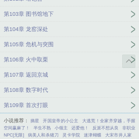
第103章 图书馆地下
第104章 龙窑深处
第105章 危机与突围
第106章 火中取栗
第107章 返回京城
第108章 数字时代
第109章 首次打眼
小说推荐：
摘星
开国皇帝的小公主
大逃荒！全家齐穿越，手握
空间赢麻了！
半生不熟
小领主
还爱他！
反派不想从良
非职业
NPC[无限]
病美人和杀猪刀
灵卡学院
迷津蝴蝶
大宋市井人家