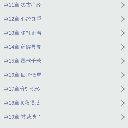
第11章 鉴古心经
第12章 心经九重
第13章 歪打正着
第14章 药罐显灵
第15章 墨韵千载
第16章 回流做局
第17章暗标现形
第18章顺藤摸瓜
第19章 被威胁了