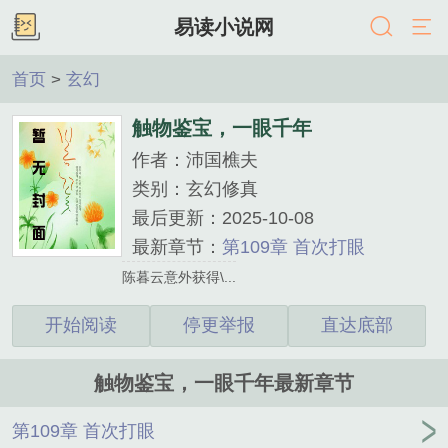
易读小说网
首页
>
玄幻
触物鉴宝，一眼千年
作者：沛国樵夫
类别：玄幻修真
最后更新：2025-10-08
最新章节：
第109章 首次打眼
陈暮云意外获得\...
开始阅读
停更举报
直达底部
触物鉴宝，一眼千年最新章节
第109章 首次打眼