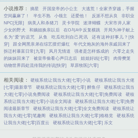
小说推荐：
摘星
开国皇帝的小公主
大逃荒！全家齐穿越，手握
空间赢麻了！
半生不熟
小领主
还爱他！
反派不想从良
非职业
NPC[无限]
病美人和杀猪刀
灵卡学院
迷津蝴蝶
大宋市井人家
少女的野犬
和嫡姐换亲以后
在O与A中反复横跳
开局为神子献上
名为“爱”的诅咒
从鱼
吃瓜吃到自己死讯
还有这种好事儿？[快
穿]
跟全网黑亲弟在综艺摆烂爆红
年代文炮灰的海外亲戚回来了
拆迁村暴富日常[九零]
风月无情道
强者是怎样炼成的
六零之走失
的妹妹回来了
被皇帝偷看心声日志后
姐姐好凶[七零]
肉骨樊笼
动物世界四处流传我的传说[快穿]
草原牧医[六零]
相关阅读：
硬核系统让我当大佬[七零]小说
硬核系统让我当大佬
[七零]最新章节
硬核系统让我当大佬[七零] 醉鱼仔
硬核系统让我当
大佬[七零]小说免费阅读
硬核系统让我当大佬[七零]免费阅读
硬核
系统让我当大佬[七零]小说全文阅读
硬核系统让我当大佬[七零]免费
阅读最新章节
硬核系统让我当大佬[七零]全文免费阅读
硬核系统让
我当大佬[七零]笔趣阁
硬核系统让我当大佬[七零]格格党
硬核系统
让我当大佬[七零]百度云
硬核系统让我当大佬[七零] 乐文