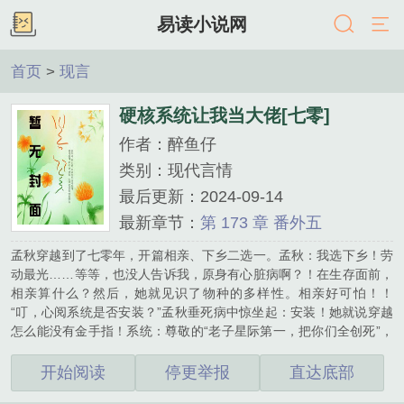
易读小说网
首页
>
现言
硬核系统让我当大佬[七零]
作者：醉鱼仔
类别：现代言情
最后更新：2024-09-14
最新章节：
第 173 章 番外五
孟秋穿越到了七零年，开篇相亲、下乡二选一。孟秋：我选下乡！劳
动最光……等等，也没人告诉我，原身有心脏病啊？！在生存面前，
相亲算什么？然后，她就见识了物种的多样性。相亲好可怕！！
“叮，心阅系统是否安装？”孟秋垂死病中惊坐起：安装！她就说穿越
怎么能没有金手指！系统：尊敬的“老子星际第一，把你们全创死”，
欢迎回归。温馨提醒，您剩余寿命十九年三百零二天十七时三十三分
五十六秒。倒计时，五十五秒，五十四秒……孟秋：？？？！！！系
开始阅读
停更举报
直达底部
统：来学习吗？加生命值的那种。孟秋：学！！！系统打开资料库