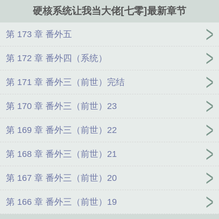
————《枪械的一百零八种类型》、《坦克装甲车辆》、《舰载武
硬核系统让我当大佬[七零]最新章节
器》、《核武器与战争》……孟秋：？你们星际……都……这么硬核
的吗？若干年后，关于华国层出不穷、飞速发展的武器装备，外国有
诸多猜测，但任凭外国怎么打探，都打探不出来研发者。而知道真相
第 173 章 番外五
的人，第一次见到孟秋，都是一个反应：这就是……神秘军工大
佬？？孟-神秘军工大佬-秋：其实一开始我只是想活着……*季屿是一
第 172 章 番外四（系统）
本年代文里的大反派，报完仇后，在白月光坟前饮弹自尽，一睁眼重
生了。他火速找到白月光，策划相遇————季屿：救命之恩，无以
第 171 章 番外三（前世）完结
为报，唯有以身相许。只是捡个钱包的孟秋：碰
第 170 章 番外三（前世）23
第 169 章 番外三（前世）22
第 168 章 番外三（前世）21
第 167 章 番外三（前世）20
第 166 章 番外三（前世）19