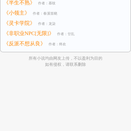
《半生不熟》
作者：慕吱
逃小公主
《小领主》
作者：春溪笛晓
《灵卡学院》
作者：龙柒
《非职业NPC[无限]》
作者：廿乱
《反派不想从良》
作者：终欢
所有小说均由网友上传，不以盈利为目的
如有侵权，请联系删除