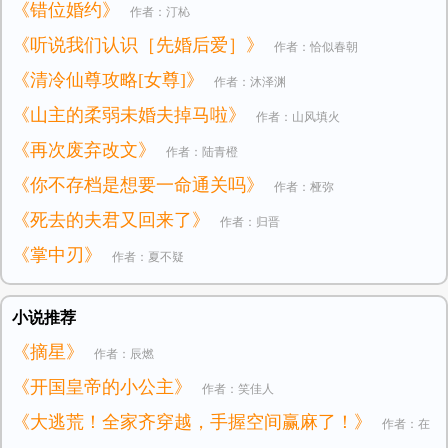
《错位婚约》
作者：汀杺
《听说我们认识［先婚后爱］》
作者：恰似春朝
《清冷仙尊攻略[女尊]》
作者：沐泽渊
《山主的柔弱未婚夫掉马啦》
作者：山风填火
《再次废弃改文》
作者：陆青橙
《你不存档是想要一命通关吗》
作者：桠弥
《死去的夫君又回来了》
作者：归晋
《掌中刃》
作者：夏不疑
小说推荐
《摘星》
作者：辰燃
《开国皇帝的小公主》
作者：笑佳人
《大逃荒！全家齐穿越，手握空间赢麻了！》
作者：在