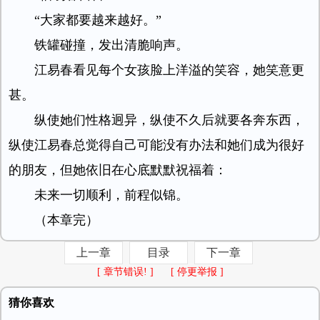
“大家都要越来越好。”
铁罐碰撞，发出清脆响声。
江易春看见每个女孩脸上洋溢的笑容，她笑意更
甚。
纵使她们性格迥异，纵使不久后就要各奔东西，
纵使江易春总觉得自己可能没有办法和她们成为很好
的朋友，但她依旧在心底默默祝福着：
未来一切顺利，前程似锦。
（本章完）
上一章
目录
下一章
[ 章节错误! ]
[ 停更举报 ]
猜你喜欢