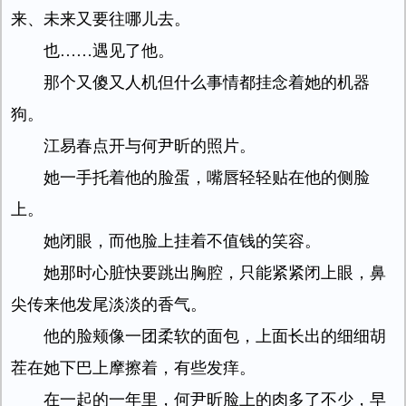
来、未来又要往哪儿去。
也……遇见了他。
那个又傻又人机但什么事情都挂念着她的机器
狗。
江易春点开与何尹昕的照片。
她一手托着他的脸蛋，嘴唇轻轻贴在他的侧脸
上。
她闭眼，而他脸上挂着不值钱的笑容。
她那时心脏快要跳出胸腔，只能紧紧闭上眼，鼻
尖传来他发尾淡淡的香气。
他的脸颊像一团柔软的面包，上面长出的细细胡
茬在她下巴上摩擦着，有些发痒。
在一起的一年里，何尹昕脸上的肉多了不少，早