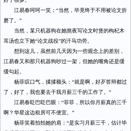
好了很多。”
江易春呵呵一笑：“当然，毕竟终于不用被论文折
磨了。”
当然，某只机器狗在她熬夜写论文时煲的枸杞木
耳汤也立下她“论文战役”的汗马功劳。
想到这儿，虽然前几天因为一些观念上的差别，
江易春又和那只机器狗吵过一架，但她的嘴角还是缓
缓勾起。
杨菲叹口气，揉揉额头：“就是啊，好歹答辩都过
了，好了，我也要去干我月薪三千的工作了。”
江易春眨巴眨巴眼：“菲菲，所以你月薪真的三千
啊？华星这边租房可不便宜。”
杨菲笑着拍拍她的肩：“是实习月薪三千，估计毕