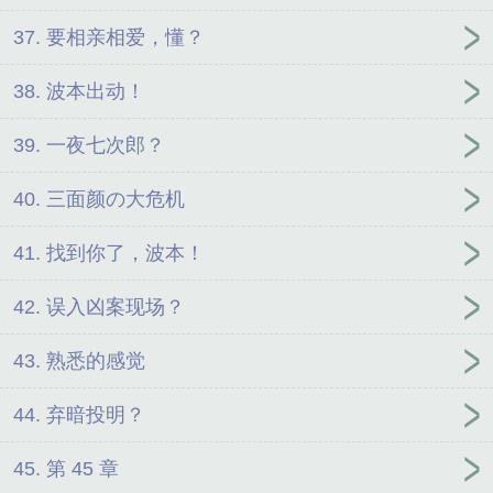
37. 要相亲相爱，懂？
38. 波本出动！
39. 一夜七次郎？
40. 三面颜の大危机
41. 找到你了，波本！
42. 误入凶案现场？
43. 熟悉的感觉
44. 弃暗投明？
45. 第 45 章