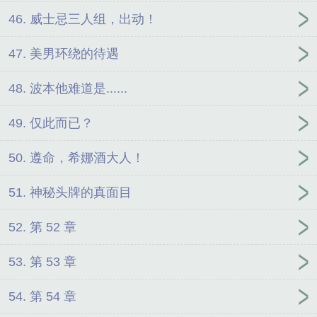
46. 威士忌三人组，出动！
47. 美男环绕的待遇
48. 波本他难道是......
49. 仅此而已？
50. 遵命，希娜酒大人！
51. 神秘头牌的真面目
52. 第 52 章
53. 第 53 章
54. 第 54 章