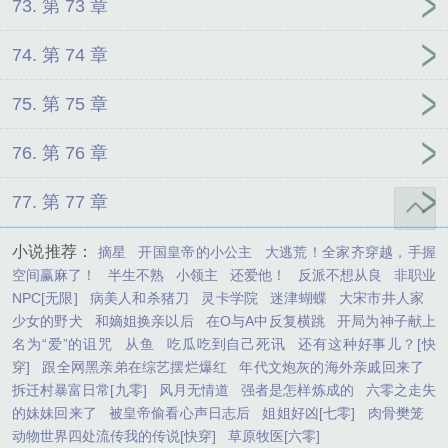
73. 第 73 章
74. 第 74 章
75. 第 75 章
76. 第 76 章
77. 第 77 章
小说推荐：
摘星
开国皇帝的小公主
大逃荒！全家齐穿越，手握
空间赢麻了！
半生不熟
小领主
还爱他！
反派不想从良
非职业
NPC[无限]
病美人和杀猪刀
灵卡学院
迷津蝴蝶
大宋市井人家
少女的野犬
和嫡姐换亲以后
在O与A中反复横跳
开局为神子献上
名为“爱”的诅咒
从鱼
吃瓜吃到自己死讯
还有这种好事儿？[快
穿]
跟全网黑亲弟在综艺摆烂爆红
年代文炮灰的海外亲戚回来了
拆迁村暴富日常[九零]
风月无情道
强者是怎样炼成的
六零之走失
的妹妹回来了
被皇帝偷看心声日志后
姐姐好凶[七零]
肉骨樊笼
动物世界四处流传我的传说[快穿]
草原牧医[六零]