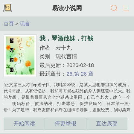
易读小说网
首页
>
现言
我，琴酒他妹，打钱
作者：云十九
类别：现代言情
最后更新：2026-02-18
最新章节：
26.第 26 章
[正文第三人称][cp透子]1、我叫黑泽绫，是某大型犯罪组织的成员，
代号奇娜。从有记忆起，我和哥哥就在残酷的杀人训练营中长大。我
的梦想，是带着哥哥从这个地狱杀出重围，自己当老大，建立一个
——明码标价、依法纳税、打击罪恶、保护良民的，日本第一黑·
帮！为了建帮，我靠友情和羁绊在组织挖墙脚，虚报经费，刮彩票筹
资......但依旧入不敷出。于是，某天晚上。我爬上屋顶，对着流星高
举右拳：“以血与灵魂为契，我，黑泽绫，在此宣誓：我必将建立一
开始阅读
停更举报
直达底部
个能让良善者安睡、作恶者胆寒的世界！”“请赐我金钱与力量，让我