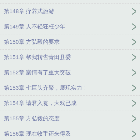
第148章 疗养式旅游
第149章 人不轻狂枉少年
第150章 方弘毅的要求
第151章 帮我转告青田县委
第152章 案情有了重大突破
第153章 七巨头齐聚，展现实力！
第154章 请君入瓮，大戏已成
第155章 方弘毅的态度
第156章 现在收手还来得及