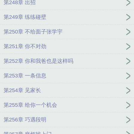
第248章 出招
第249章 练练碰壁
第250章 不给面子张学宇
第251章 你不对劲
第252章 你和我爸也是这样吗
第253章 一条信息
第254章 见家长
第255章 给你一个机会
第256章 巧遇段明