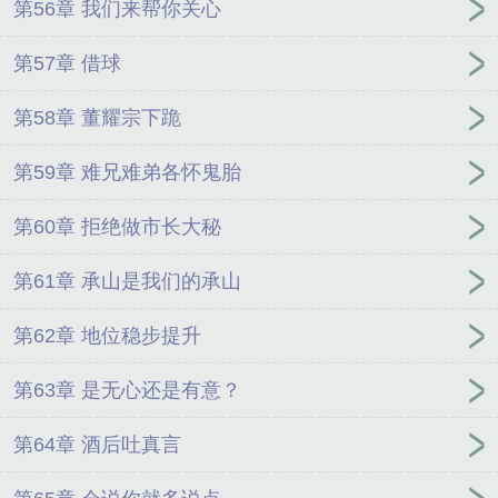
第56章 我们来帮你关心
第57章 借球
第58章 董耀宗下跪
第59章 难兄难弟各怀鬼胎
第60章 拒绝做市长大秘
第61章 承山是我们的承山
第62章 地位稳步提升
第63章 是无心还是有意？
第64章 酒后吐真言