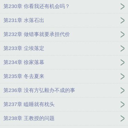
第230章 你看我还有机会吗？
第231章 水落石出
第232章 做错事就要承担代价
第233章 尘埃落定
第234章 徐家落幕
第235章 冬去夏来
第236章 没有方弘毅办不成的事
第237章 瞌睡就有枕头
第238章 王教授的问题