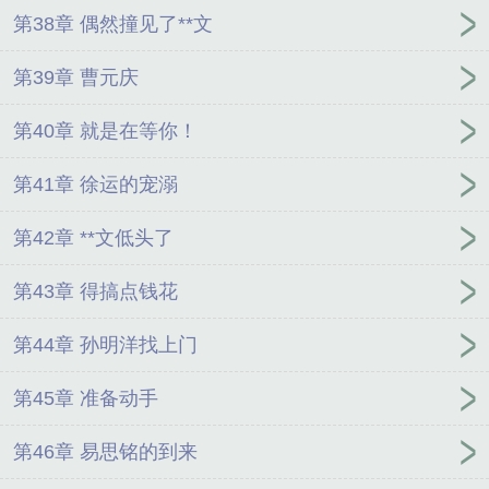
第38章 偶然撞见了**文
第39章 曹元庆
第40章 就是在等你！
第41章 徐运的宠溺
第42章 **文低头了
第43章 得搞点钱花
第44章 孙明洋找上门
第45章 准备动手
第46章 易思铭的到来