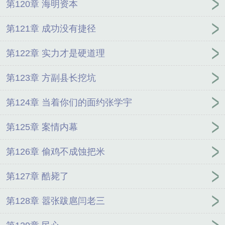
第120章 海明资本
第121章 成功没有捷径
第122章 实力才是硬道理
第123章 方副县长挖坑
第124章 当着你们的面约张学宇
第125章 案情内幕
第126章 偷鸡不成蚀把米
第127章 酷毙了
第128章 嚣张跋扈闫老三