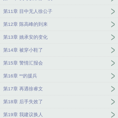
第11章 目中无人徐公子
第12章 陈高峰的到来
第13章 姚承安的变化
第14章 被穿小鞋了
第15章 警情汇报会
第16章 **的援兵
第17章 再遇徐睿文
第18章 后手失效了
第19章 我建议换人