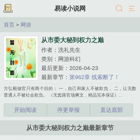
易读小说网
首页
>
网游
从市委大秘到权力之巅
作者：洗礼先生
类别：网游科幻
最后更新：2026-04-23
最新章节：
第962章 线索断了！
方弘毅做官只有两个目的： 一，自己和家人不被欺负， 二，让无数
普通人不被社会欺负。 （无套路官场爽文，精品完本保证）...
开始阅读
停更举报
直达底部
从市委大秘到权力之巅最新章节