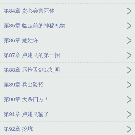
第84章 贪心会害死你
第85章 临走前的神秘礼物
第86章 她姓许
第87章 卢建良的第一招
第88章 唇枪舌剑战刘明
第89章 兵出险招
第90章 大杀四方！
第91章 卢建良输了
第92章 挖坑