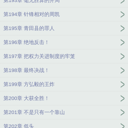
第193章 毫无胜算的开局
第194章 针锋相对的周凯
第195章 青田县的罪人
第196章 绝地反击！
第197章 把权力关进制度的牢笼
第198章 最终决战！
第199章 方弘毅的王炸
第200章 大获全胜！
第201章 不是只有一个靠山
第202章 低头