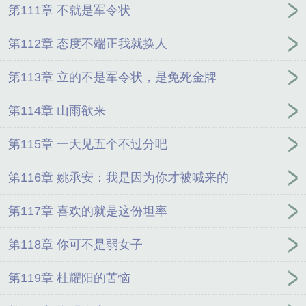
第111章 不就是军令状
第112章 态度不端正我就换人
第113章 立的不是军令状，是免死金牌
第114章 山雨欲来
第115章 一天见五个不过分吧
第116章 姚承安：我是因为你才被喊来的
第117章 喜欢的就是这份坦率
第118章 你可不是弱女子
第119章 杜耀阳的苦恼