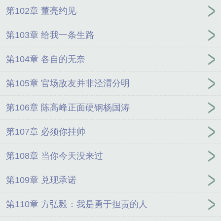
第102章 董亮约见
第103章 给我一条生路
第104章 各自的无奈
第105章 官场敌友并非泾渭分明
第106章 陈高峰正面硬钢杨国涛
第107章 必须你挂帅
第108章 当你今天没来过
第109章 兑现承诺
第110章 方弘毅：我是勇于担责的人