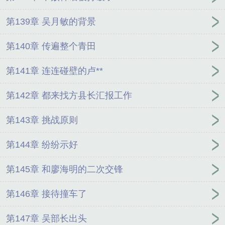
第139章 吴月敏的背景
第140章 传遍整个青田
第141章 连连碰壁的卢**
第142章 都来找方县长汇报工作
第143章 挑战原则
第144章 纷纷示好
第145章 和廖海明的二次交锋
第146章 接待撞车了
第147章 吴部长出头