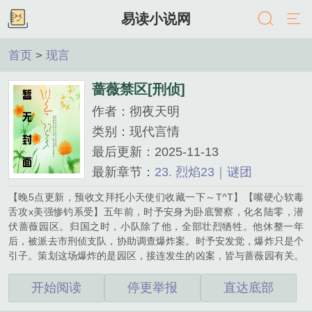
易读小说网
首页
>
现言
蔷薇禁区[刑侦]
作者：彻夜天明
类别：现代言情
最后更新：2025-11-13
最新章节：
23. 烈焰23｜谜团
【晚5点更新，预收文拜托小天使们收藏一下～T^T】【嘴硬心软毒
舌攻x美强惨钓系受】五年前，时予安身为卧底警察，化名陆零，潜
伏蔷薇园区。归国之时，小队除了他，全部壮烈牺牲。他休整一年
后，被派去市刑侦支队，协助调查爆炸案。时予安发觉，爆炸只是个
引子。策划这场爆炸的是园区，接连发生的凶案，皆与蔷薇园有关。
他想逃离黑暗，但地狱从未放过他。时予安偏要与命运抗争，不仅要
抓出蔷薇园的幕后黑手；更要替二十年前被人陷害的养母，找出真
开始阅读
停更举报
直达底部
凶。直到真相水落石出，时予安望着养母的坟墓，仿佛一切都是一场