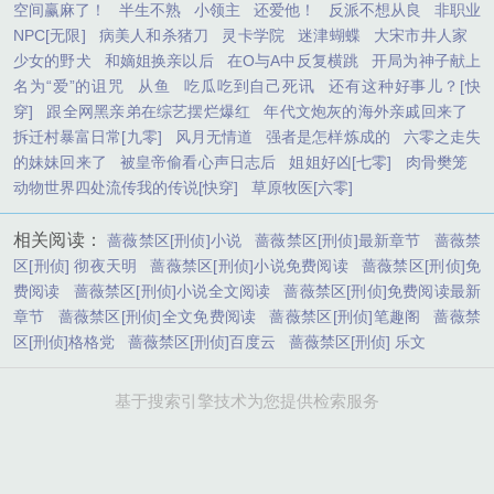
空间赢麻了！
半生不熟
小领主
还爱他！
反派不想从良
非职业
NPC[无限]
病美人和杀猪刀
灵卡学院
迷津蝴蝶
大宋市井人家
少女的野犬
和嫡姐换亲以后
在O与A中反复横跳
开局为神子献上
名为“爱”的诅咒
从鱼
吃瓜吃到自己死讯
还有这种好事儿？[快
穿]
跟全网黑亲弟在综艺摆烂爆红
年代文炮灰的海外亲戚回来了
拆迁村暴富日常[九零]
风月无情道
强者是怎样炼成的
六零之走失
的妹妹回来了
被皇帝偷看心声日志后
姐姐好凶[七零]
肉骨樊笼
动物世界四处流传我的传说[快穿]
草原牧医[六零]
相关阅读：
蔷薇禁区[刑侦]小说
蔷薇禁区[刑侦]最新章节
蔷薇禁
区[刑侦] 彻夜天明
蔷薇禁区[刑侦]小说免费阅读
蔷薇禁区[刑侦]免
费阅读
蔷薇禁区[刑侦]小说全文阅读
蔷薇禁区[刑侦]免费阅读最新
章节
蔷薇禁区[刑侦]全文免费阅读
蔷薇禁区[刑侦]笔趣阁
蔷薇禁
区[刑侦]格格党
蔷薇禁区[刑侦]百度云
蔷薇禁区[刑侦] 乐文
基于搜索引擎技术为您提供检索服务