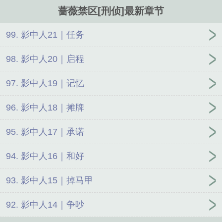
笑话。*谢迟方身为市局刑侦第一副支队长，对新来的时予安，颇为
蔷薇禁区[刑侦]最新章节
不满。他明明对所有人都温柔地笑着，是别人口中情绪稳定的时顾
问，性格更是平易近人。而唯独在他面前，针锋相对，笑里藏刀。况
且这人手不能提，肩不能扛，连枪都握不住。真搞不懂，这种人也能
99. 影中人21｜任务
进刑侦队？后来的谢迟方，仅凭一张模糊的照片，一个像素点，他就
认出这是队里那个走路颤颤巍巍、孱弱但洞察人心、帮他破了好几桩
98. 影中人20｜启程
悬案、且有点作用的时予安。但这张照片备注不是时予安，而是卧底
警察陆零。奇怪的是，陆零不早就死了吗？传闻中的陆零，没毕业就
97. 影中人19｜记忆
靠着各项第一的成绩，顺利进入特情局。十九岁，
96. 影中人18｜摊牌
95. 影中人17｜承诺
94. 影中人16｜和好
93. 影中人15｜掉马甲
92. 影中人14｜争吵